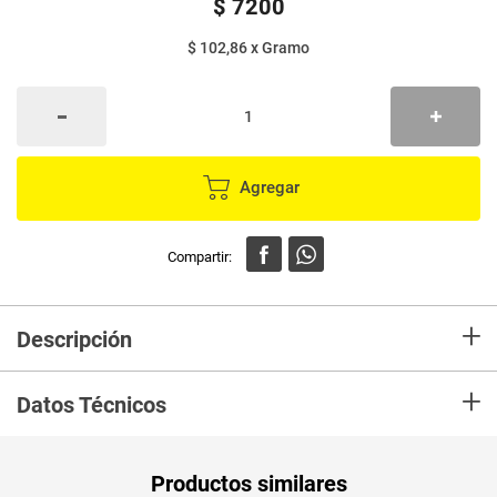
$
7200
$ 102,86
x
Gramo
Agregar
+
Descripción
En Mercaldas compra Pandeyuca EL GRAN PANDEYUCA x70 g
+
Datos Técnicos
PUM - Medida
70
Productos similares