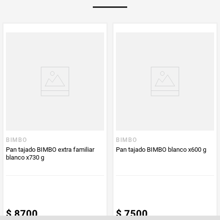
Peso Neto
70
Producto (kg)
PUM - Unidad
Gramo
de Medida
BIMBO
BIMBO
Pan tajado BIMBO extra familiar
Pan tajado BIMBO blanco x600 g
blanco x730 g
$
8700
$
7500