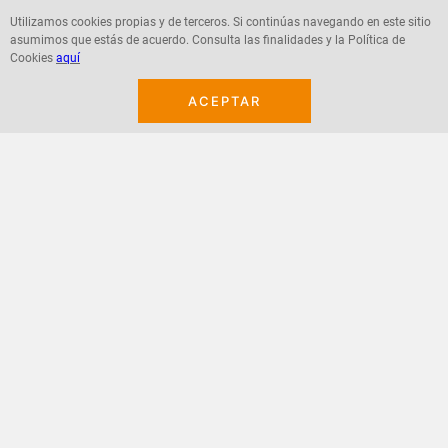
Utilizamos cookies propias y de terceros. Si continúas navegando en este sitio
asumimos que estás de acuerdo. Consulta las finalidades y la Política de
Agregar
Agregar
Cookies
aquí
ACEPTAR
¡Suscribete a nuestro newsletter!
Recibe las ofertas y novedades en tu buzón.
Acepto política de datos, términos y condiciones
Suscribirme
+
CONTACTANOS