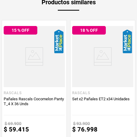
Productos similares
medida
Multiplicador
1
15
% OFF
18
% OFF
PUM - Medida
30
Peso Neto
30
Producto (kg)
PUM - Unidad
Unidad
de Medida
RASCALS
RASCALS
Pañales Rascals Cocomelon Panty
Set x2 Pañales ET2 x34 Unidades
T_4 X 36 Unds
$
69
.
900
$
93
.
900
$
59
.
415
$
76
.
998