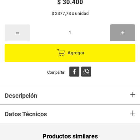
$
30
.
400
$ 3377,78
x
unidad
Agregar
+
Descripción
Protección y cuidado de la piel del adulto por más tiempo. Doble capa en
+
zona central que garantiza mayor absorción. Suave cubierta tipo tela para
Datos Técnicos
evitar irritaciones. Cintas pega despega con sistema velcro que garantiza
mejor ajuste
Unidad de
un
Productos similares
medida