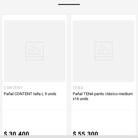
Multiplicador
1
PUM - Medida
9
Peso Neto
9
Producto (kg)
PUM - Unidad
Unidad
de Medida
CONTENT
TENA
Pañal CONTENT talla L 9 unds
Pañal TENA pants clásico medium
x16 unds
$
30
.
400
$
55
.
300