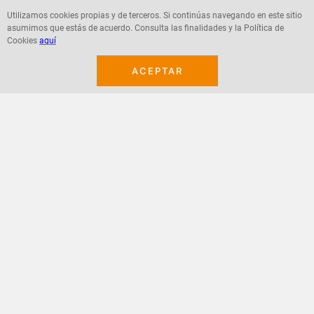
Utilizamos cookies propias y de terceros. Si continúas navegando en este sitio
asumimos que estás de acuerdo. Consulta las finalidades y la Política de
Agregar
Agregar
Cookies
aquí
ACEPTAR
¡Suscribete a nuestro newsletter!
Recibe las ofertas y novedades en tu buzón.
Acepto política de datos, términos y condiciones
Suscribirme
+
CONTACTANOS