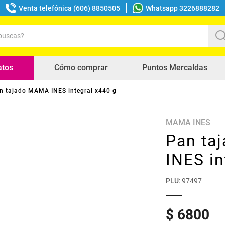
Venta telefónica (606) 8850505
Whatsapp 3226888282
uscas?
s buscados
atos
Cómo comprar
Puntos Mercaldas
n tajado MAMA INES integral x440 g
MAMA INES
Pan ta
INES in
PLU
:
97497
$
6800