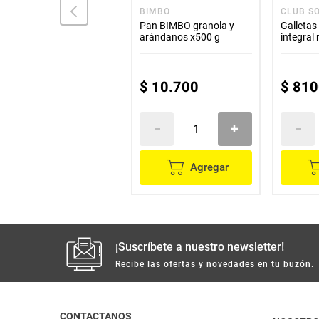
BIMBO
BIMBO
CLUB S
Pan BIMBO integral x385
Pan BIMBO granola y
Galleta
g
arándanos x500 g
integral 
unidades
$
10
.
700
$
810
No
Disponible
Agregar
¡Suscríbete a nuestro newsletter!
Recibe las ofertas y novedades en tu buzón.
CONTACTANOS