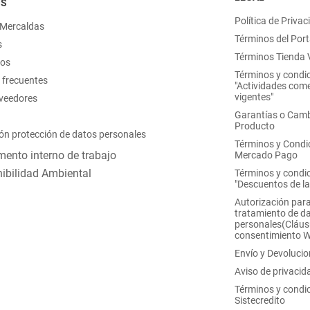
OS
Política de Privac
 Mercaldas
Términos del Port
s
Términos Tienda V
nos
Términos y condi
 frecuentes
"Actividades come
vigentes"
oveedores
Garantías o Camb
Producto
ón protección de datos personales
Términos y Condi
ento interno de trabajo
Mercado Pago
ibilidad Ambiental
Términos y condi
"Descuentos de l
Autorización para
tratamiento de d
personales(Cláus
consentimiento 
Envío y Devoluci
Aviso de privacid
Términos y condi
Sistecredito