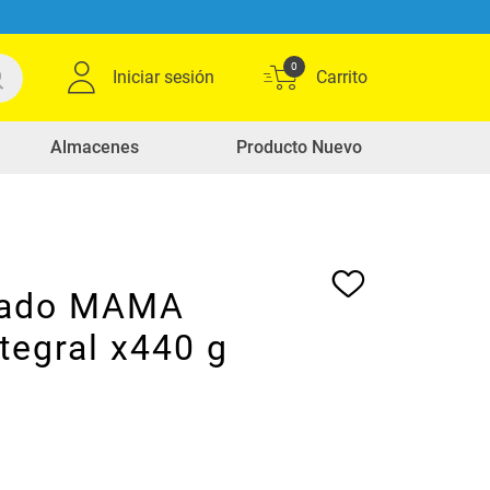
0
Iniciar sesión
Almacenes
Producto Nuevo
jado MAMA
tegral x440 g