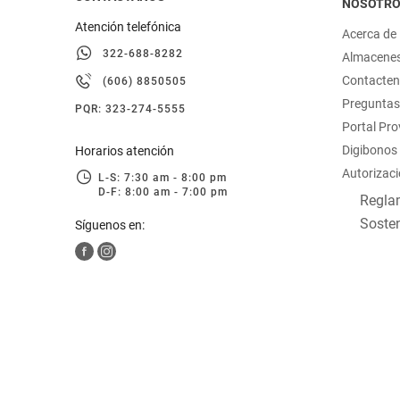
NOSOTR
Atención telefónica
Acerca de
322-688-8282
Almacene
Contacte
(606) 8850505
Preguntas
PQR: 323-274-5555
Portal Pr
Digibonos
Horarios atención
Autorizaci
L-S: 7:30 am - 8:00 pm
D-F: 8:00 am - 7:00 pm
Reglam
Sosten
Síguenos en: