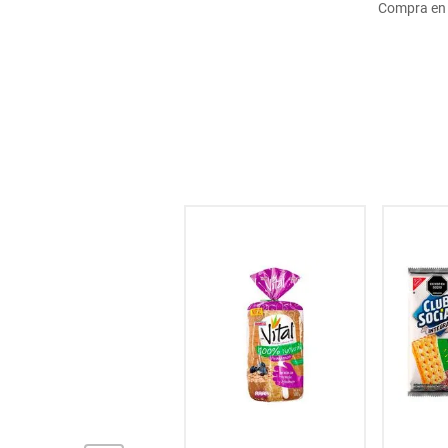
Compra en 
hogar
tecnología
moda
deportes
NaN
% OFF
juguetería