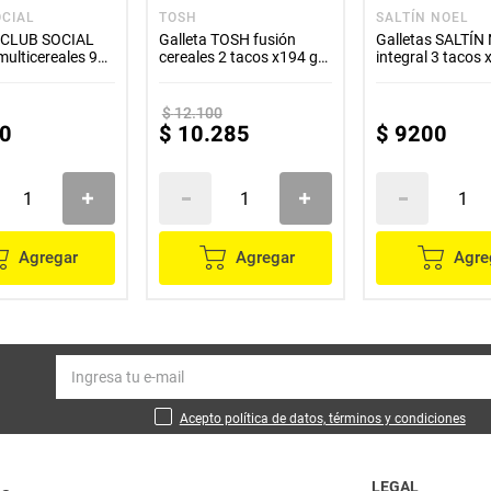
OCIAL
TOSH
SALTÍN NOEL
s CLUB SOCIAL
Galleta TOSH fusión
Galletas SALTÍN
multicereales 9
cereales 2 tacos x194 g
integral 3 tacos 
 x24 g c/u
c/u
$
12
.
100
0
$
10
.
285
$
9200
Agregar
Agregar
Agre
Acepto política de datos, términos y condiciones
LEGAL