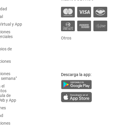
idad
al
irtual y App
ciones
rciales
Otros
ios de
ciones
ciones
Descarga la app:
a semana"
 el
atos
ula de
Web y App
ones
ad
ciones