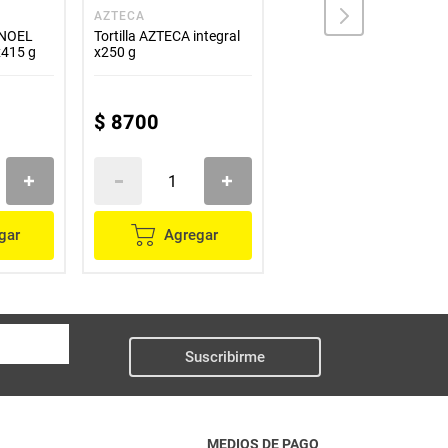
AZTECA
BIMBO
 NOEL
Tortilla AZTECA integral
Tortillas BIMBO integral 
x415 g
x250 g
unds x250 g
$
8700
$
11
.
300
gar
Agregar
Agregar
Suscribirme
MEDIOS DE PAGO