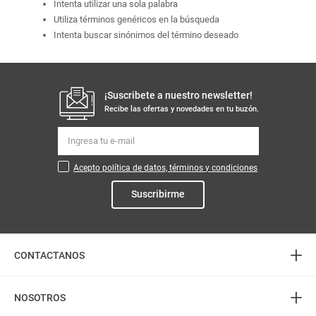
Intenta utilizar una sola palabra
Utiliza términos genéricos en la búsqueda
Intenta buscar sinónimos del término deseado
¡Suscribete a nuestro newsletter!
Recibe las ofertas y novedades en tu buzón.
Acepto política de datos, términos y condiciones
Suscribirme
+
CONTACTANOS
+
Atención telefónica
NOSOTROS
3226888282