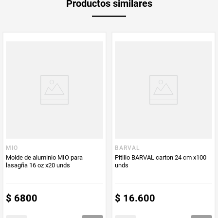
Productos similares
medida
Multiplicador
1
PUM - Medida
100
Peso Neto
100
Producto (kg)
PUM - Unidad
Unidad
de Medida
MIO
BARVAL
Molde de aluminio MIO para
Pitillo BARVAL carton 24 cm x100
lasagña 16 oz x20 unds
unds
$
6800
$
16
.
600