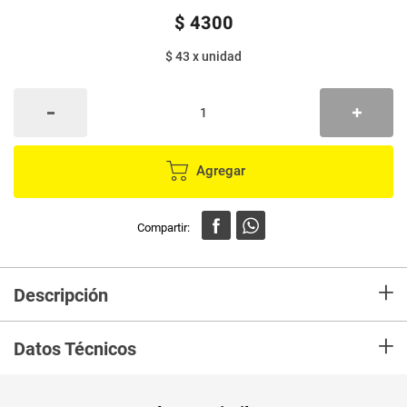
$
4300
$ 43
x
unidad
Agregar
+
Descripción
Palo para pincho KIKOS 30 centimetros 100 unds
+
Datos Técnicos
Unidad de
un