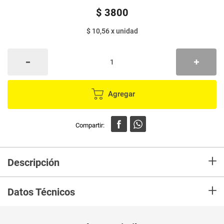
$
3800
$ 10,56
x
unidad
Agregar
+
Descripción
En mercaldas compra Palillo BAMBU doble Punta 360U Kikos Marca
+
BAMBU y recibelo en tu casa en minutos.
Datos Técnicos
Unidad de
un