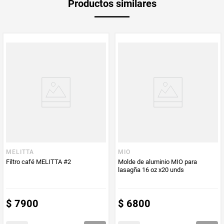
Productos similares
medida
Multiplicador
1
PUM - Medida
360
Peso Neto
360
Producto (kg)
PUM - Unidad
Unidad
de Medida
MELITTA
MIO
Filtro café MELITTA #2
Molde de aluminio MIO para
lasagña 16 oz x20 unds
$
7900
$
6800