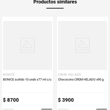
Productos similares
medida
PUM - Medida
100
Peso Neto
100
Producto (kg)
PUM - Unidad
Gramo
de Medida
BONICE
CREM HELADO
BONICE surtido 10 unds x77 ml c/u
Chococono CREM HELADO x90 g
$
8700
$
3900