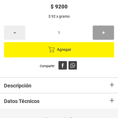
$
9200
$ 92
x
gramo
Agregar
+
Descripción
En mercaldas compra Paleta POPSY selecta café caramelo x100 g
+
Datos Técnicos
Unidad de
gr