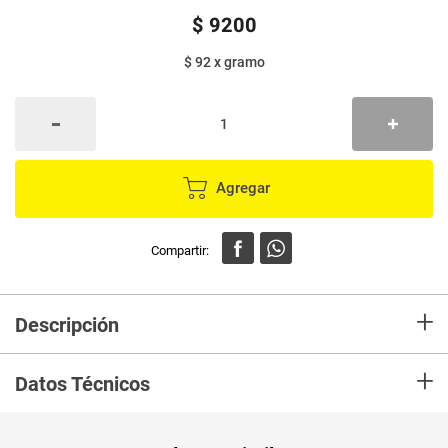
$
9200
$ 92
x
gramo
Agregar
+
Descripción
En mercaldas compra Paleta POPSY cereza italiana gourmet x100 g
+
Datos Técnicos
Unidad de
gr