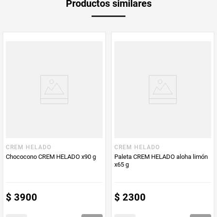
Productos similares
medida
PUM - Medida
100
Peso Neto
100
Producto (kg)
PUM - Unidad
Gramo
de Medida
CREM HELADO
CREM HELADO
Chococono CREM HELADO x90 g
Paleta CREM HELADO aloha limón
x65 g
$
3900
$
2300