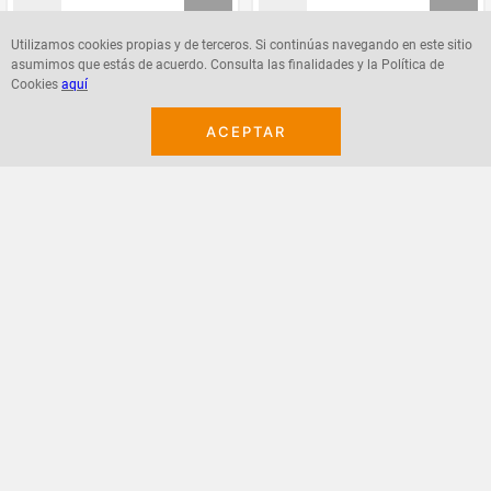
Utilizamos cookies propias y de terceros. Si continúas navegando en este sitio
asumimos que estás de acuerdo. Consulta las finalidades y la Política de
Agregar
Agregar
Cookies
aquí
ACEPTAR
¡Suscribete a nuestro newsletter!
Recibe las ofertas y novedades en tu buzón.
Acepto política de datos, términos y condiciones
Suscribirme