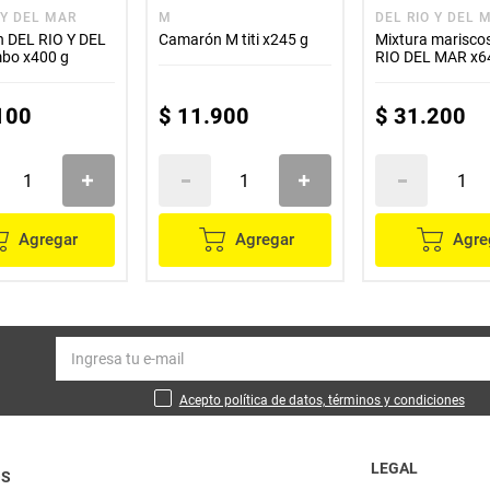
 Y DEL MAR
M
DEL RIO Y DEL 
 DEL RIO Y DEL
Camarón M titi x245 g
Mixtura marisco
bo x400 g
RIO DEL MAR x6
100
$
11
.
900
$
31
.
200
Agregar
Agregar
Agre
Acepto política de datos, términos y condiciones
LEGAL
OS