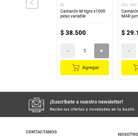
ANTILLANA
M
DEL RIO
Camarón ANTILLANA tití
Camarón M tigre x1000
Camarón
precocido x500 g
peso variable
MAR jum
$
36
.
400
$
38
.
500
$
29
.
Agregar
Agregar
¡Suscríbete a nuestro newsletter!
Recibe las ofertas y novedades en tu buzón.
CONTACTANOS
NOSOTR