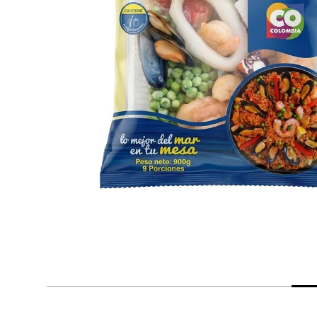
despensa
Arroz
Mantequilla
lácteos y refrigerados
vinos y licores
cuidado del bebé
mascotas
limpieza
cuidado personal
otros