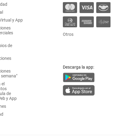
idad
al
irtual y App
ciones
rciales
Otros
ios de
ciones
Descarga la app:
ciones
a semana"
 el
atos
ula de
Web y App
ones
ad