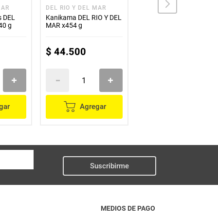
MAR
DEL RIO Y DEL MAR
FRIGOGHER
s DEL
Kanikama DEL RIO Y DEL
Paella FRIGOGHER x900
40 g
MAR x454 g
g
$
44
.
500
$
47
.
400
gar
Agregar
Agregar
Suscribirme
MEDIOS DE PAGO