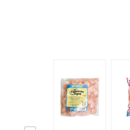
hogar
tecnología
moda
deportes
juguetería