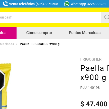
Venta telefónica (606) 8850505
Whatsapp 3226888282
uscas?
s buscados
atos
Cómo comprar
Puntos Mercaldas
Mariscos
Paella FRIGOGHER x900 g
FRIGOGHER
Paella
x900 g
PLU
:
140198
$
47
.
400