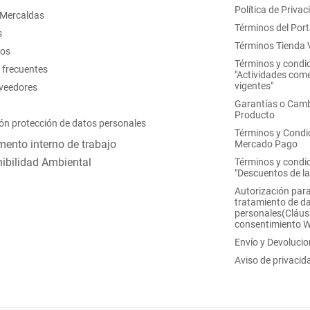
Política de Privac
 Mercaldas
Términos del Port
s
Términos Tienda V
nos
Términos y condi
 frecuentes
"Actividades come
vigentes"
oveedores
Garantías o Camb
Producto
ón protección de datos personales
Términos y Condi
ento interno de trabajo
Mercado Pago
ibilidad Ambiental
Términos y condi
"Descuentos de l
Autorización para
tratamiento de d
personales(Cláus
consentimiento 
Envío y Devoluci
Aviso de privacid