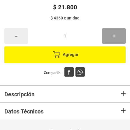
$
21
.
800
$ 4360
x
unidad
Agregar
+
Descripción
En mercaldas compra Paño ROZENBAL microfibra multiusos x5 unds
+
Datos Técnicos
Peso Neto
5