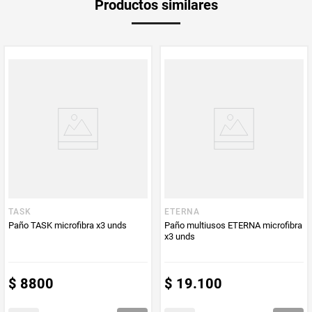
Productos similares
Producto (kg)
PUM - Unidad
Unidad
de Medida
TASK
ETERNA
Paño TASK microfibra x3 unds
Paño multiusos ETERNA microfibra
x3 unds
$
8800
$
19
.
100