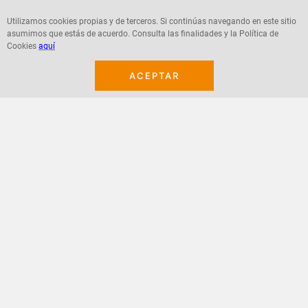
Utilizamos cookies propias y de terceros. Si continúas navegando en este sitio
asumimos que estás de acuerdo. Consulta las finalidades y la Política de
Cookies
aquí
Agregar
Agregar
ACEPTAR
¡Suscribete a nuestro newsletter!
Recibe las ofertas y novedades en tu buzón.
Acepto política de datos, términos y condiciones
Suscribirme