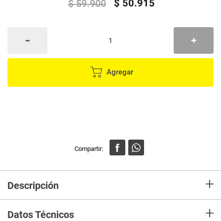
$
50
.
915
$
59
.
900
Agregar
+
Descripción
¡Pañales Rascals, el pañal con el mejor desempeño! ¡Los padres no
+
somos sabios, serenos y no lo tenemos todo resuelto, pero si sabemos
Datos Técnicos
que la vida es lo suficientemente complicada para tener que lidiar con la