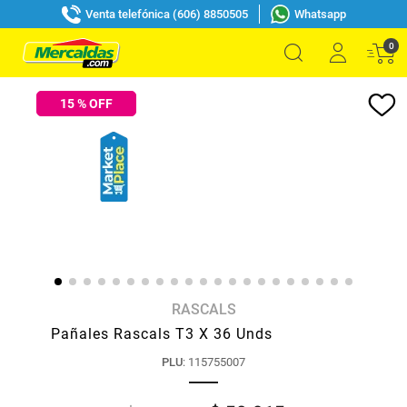
Venta telefónica (606) 8850505
Whatsapp
0
15
% OFF
RASCALS
Pañales Rascals T3 X 36 Unds
PLU
:
115755007