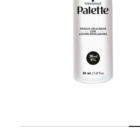
despensa
Arroz
Mantequilla
lácteos y refrigerados
vinos y licores
cuidado del bebé
mascotas
limpieza
cuidado personal
otros