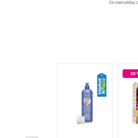
En mercaldas 
hogar
tecnología
moda
deportes
20
% OFF
20
juguetería