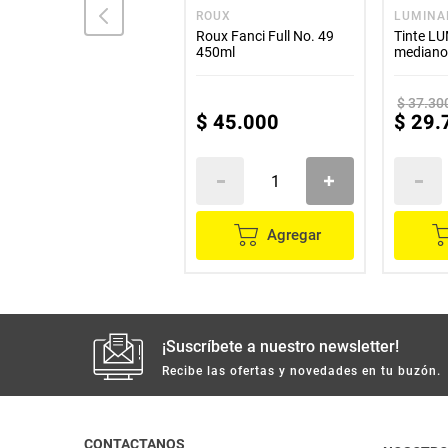
GREEN CODE
ROUX
LUMINA
Tinte GREEN CODE kit
Roux Fanci Full No. 49
Tinte L
rubio medio natural N.°
450ml
mediano 
7.0
N.° 7.4
$
32
.
000
$
37
.
30
$
25
.
600
$
45
.
000
$
29
.
Agregar
Agregar
¡Suscríbete a nuestro newsletter!
Recibe las ofertas y novedades en tu buzón.
CONTACTANOS