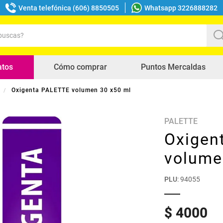
Venta telefónica (606) 8850505
Whatsapp 3226888282
uscas?
s buscados
atos
Cómo comprar
Puntos Mercaldas
Oxigenta PALETTE volumen 30 x50 ml
PALETTE
Oxigen
volume
PLU
:
94055
$
4000