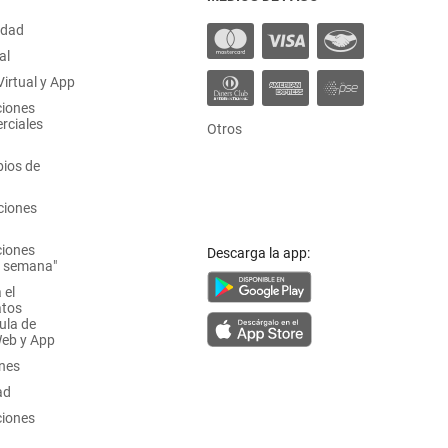
idad
al
irtual y App
ciones
rciales
Otros
ios de
ciones
ciones
Descarga la app:
a semana"
 el
atos
ula de
Web y App
ones
ad
ciones