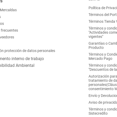
OS
Política de Privac
 Mercaldas
Términos del Port
s
Términos Tienda V
nos
Términos y condi
 frecuentes
"Actividades come
vigentes"
oveedores
Garantías o Camb
Producto
ón protección de datos personales
Términos y Condi
ento interno de trabajo
Mercado Pago
ibilidad Ambiental
Términos y condi
"Descuentos de l
Autorización para
tratamiento de d
personales(Cláus
consentimiento 
Envío y Devoluci
Aviso de privacid
Términos y condi
Sistecredito