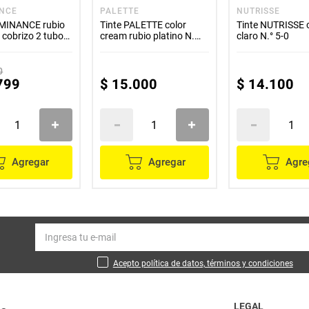
NCE
PALETTE
NUTRISSE
UMINANCE rubio
Tinte PALETTE color
Tinte NUTRISSE 
cobrizo 2 tubos
cream rubio platino N.
claro N.° 5-0
°10-1 x50 g
0
799
$
15
.
000
$
14
.
100
Agregar
Agregar
Agre
Acepto política de datos, términos y condiciones
LEGAL