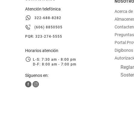
NOSOTR
Atención telefónica
Acerca de
322-688-8282
Almacene
Contacte
(606) 8850505
Preguntas
PQR: 323-274-5555
Portal Pr
Digibonos
Horarios atención
Autorizaci
L-S: 7:30 am - 8:00 pm
D-F: 8:00 am - 7:00 pm
Reglam
Sosten
Síguenos en: