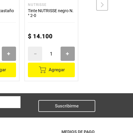
NUTRISSE
COLORISS
castaño
Tinte NUTRISSE negro N.
Tinte COLORISS castaño
° 2-0
oscuro N.° 3.0
$
13
.
200
$
14
.
100
$
11
.
200
gar
Agregar
Agregar
Suscribirme
MEDIOS DE PAGO