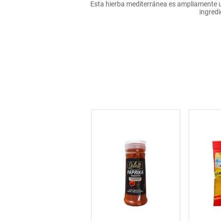
Esta hierba mediterránea es ampliamente ut
hogar
ingredi
tecnología
moda
deportes
juguetería