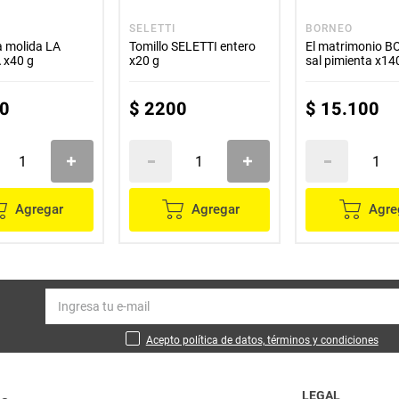
SELETTI
BORNEO
 molida LA
Tomillo SELETTI entero
El matrimonio 
 x40 g
x20 g
sal pimienta x14
0
$
2200
$
15
.
100
Agregar
Agregar
Agre
Acepto política de datos, términos y condiciones
LEGAL