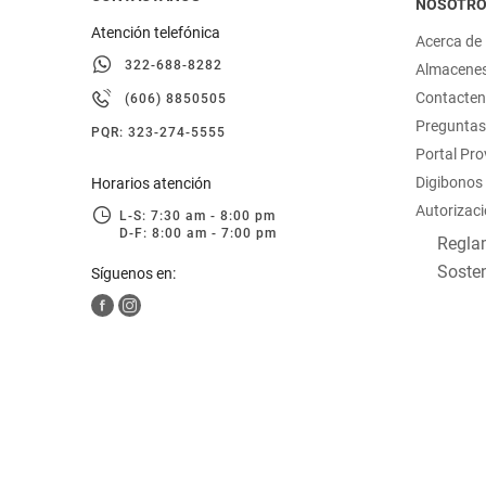
NOSOTR
Atención telefónica
Acerca de
322-688-8282
Almacene
Contacte
(606) 8850505
Preguntas
PQR: 323-274-5555
Portal Pr
Digibonos
Horarios atención
Autorizaci
L-S: 7:30 am - 8:00 pm
D-F: 8:00 am - 7:00 pm
Reglam
Sosten
Síguenos en: