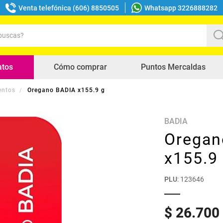
Venta telefónica (606) 8850505
Whatsapp 3226888282
uscas?
s buscados
atos
Cómo comprar
Puntos Mercaldas
entos
Oregano BADIA x155.9 g
BADIA
Oregan
x155.9
PLU
:
123646
$
26
.
700