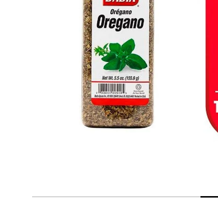
despensa
Arroz
Mantequilla
lácteos y refrigerados
vinos y licores
cuidado del bebé
mascotas
limpieza
cuidado personal
otros