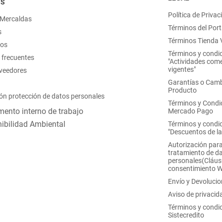
OS
Política de Privac
 Mercaldas
Términos del Port
s
Términos Tienda V
nos
Términos y condi
 frecuentes
"Actividades come
vigentes"
oveedores
Garantías o Camb
Producto
ón protección de datos personales
Términos y Condi
ento interno de trabajo
Mercado Pago
ibilidad Ambiental
Términos y condi
"Descuentos de l
Autorización para
tratamiento de d
personales(Cláus
consentimiento 
Envío y Devoluci
Aviso de privacid
Términos y condi
Sistecredito