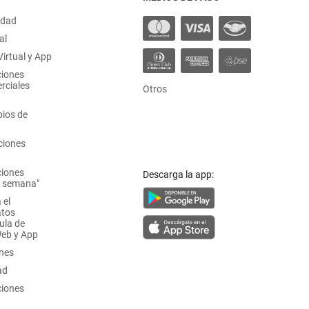
idad
al
irtual y App
ciones
rciales
Otros
ios de
ciones
ciones
Descarga la app:
a semana"
 el
atos
ula de
Web y App
ones
ad
ciones