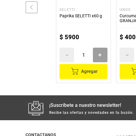
LA GRANJA
SELETTI
UNDS.
Tomillo LA GRANJA
Paprika SELETTI x60 g
Curcuma
molido x15 g
GRANJA
$
3400
$
5900
$
400
Agregar
Agregar
¡Suscríbete a nuestro newsletter!
Recibe las ofertas y novedades en tu buzón.
CONTACTANOS