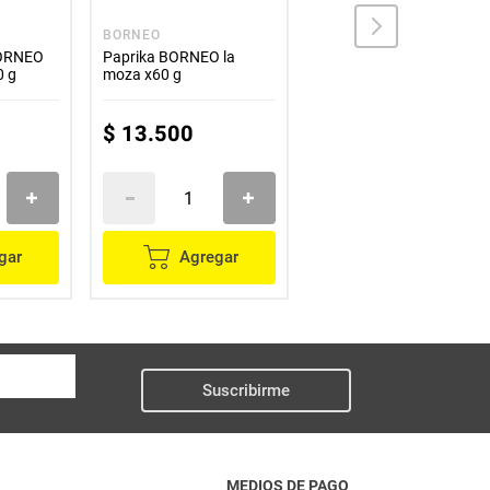
BORNEO
SELETTI
BORNEO
Paprika BORNEO la
Sazón SELLETTI
0 g
moza x60 g
completo x125 g
$
13
.
500
$
5600
gar
Agregar
Agregar
Suscribirme
MEDIOS DE PAGO