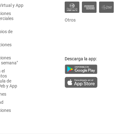
irtual y App
ciones
rciales
Otros
ios de
ciones
ciones
Descarga la app:
a semana"
 el
atos
ula de
Web y App
ones
ad
ciones