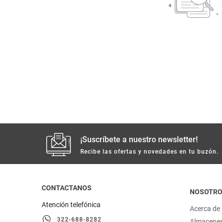
despensa
Arroz
Mantequilla
lácteos y refrigerados
vinos y licores
cuidado del bebé
mascotas
¡Suscríbete a nuestro newsletter!
limpieza
Recibe las ofertas y novedades en tu buzón.
cuidado personal
CONTACTANOS
NOSOTR
otros
Atención telefónica
Acerca de
322-688-8282
Almacene