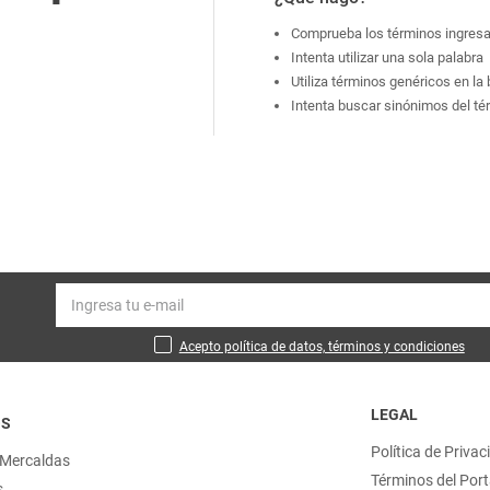
Comprueba los términos ingres
Intenta utilizar una sola palabra
Utiliza términos genéricos en l
Intenta buscar sinónimos del t
Acepto política de datos, términos y condiciones
LEGAL
OS
Política de Privac
 Mercaldas
Términos del Port
s