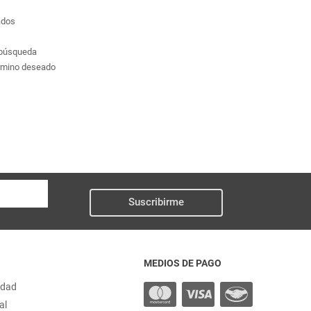
ados
a búsqueda
érmino deseado
Suscribirme
MEDIOS DE PAGO
idad
al