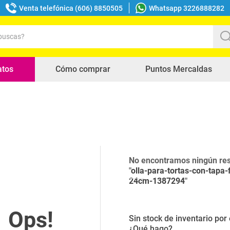
Venta telefónica (606) 8850505
Whatsapp 3226888282
uscas?
s buscados
atos
Cómo comprar
Puntos Mercaldas
No encontramos ningún res
"
olla-para-tortas-con-tapa-
24cm-1387294
"
Sin stock de inventario po
¿Qué hago?