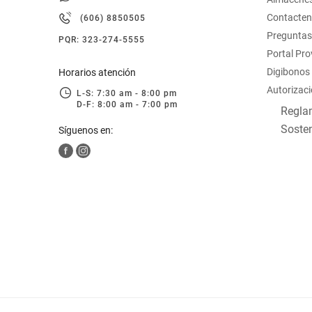
hogar
Contacte
(606) 8850505
Preguntas
PQR: 323-274-5555
tecnología
Portal Pr
Digibonos
Horarios atención
Autorizaci
moda
L-S: 7:30 am - 8:00 pm
D-F: 8:00 am - 7:00 pm
Reglam
Sosten
Síguenos en:
deportes
juguetería