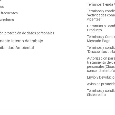
Términos Tienda V
nos
Términos y condi
 frecuentes
"Actividades come
vigentes"
oveedores
Garantías o Camb
Producto
ón protección de datos personales
Términos y Condi
ento interno de trabajo
Mercado Pago
ibilidad Ambiental
Términos y condi
"Descuentos de l
Autorización para
tratamiento de d
personales(Cláus
consentimiento 
Envío y Devoluci
Aviso de privacid
Términos y condi
Sistecredito