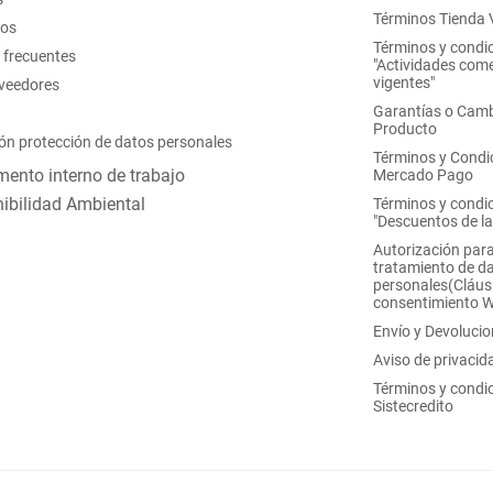
Términos Tienda V
nos
Términos y condi
 frecuentes
"Actividades come
vigentes"
oveedores
Garantías o Camb
Producto
ón protección de datos personales
Términos y Condi
ento interno de trabajo
Mercado Pago
ibilidad Ambiental
Términos y condi
"Descuentos de l
Autorización para
tratamiento de d
personales(Cláus
consentimiento 
Envío y Devoluci
Aviso de privacid
Términos y condi
Sistecredito