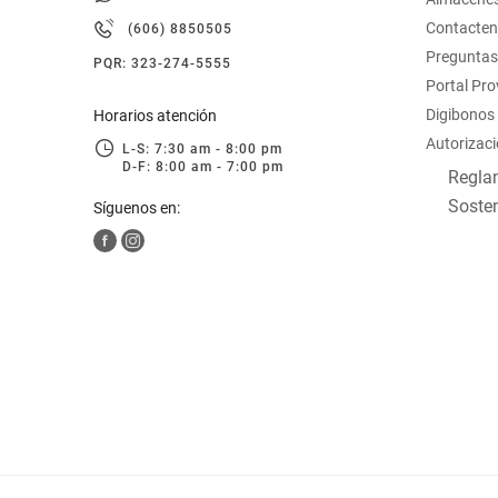
hogar
Contacte
(606) 8850505
Preguntas
PQR: 323-274-5555
tecnología
Portal Pr
Digibonos
Horarios atención
Autorizaci
moda
L-S: 7:30 am - 8:00 pm
D-F: 8:00 am - 7:00 pm
Reglam
Sosten
Síguenos en:
deportes
juguetería