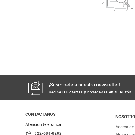
despensa
Arroz
Mantequilla
lácteos y refrigerados
vinos y licores
cuidado del bebé
mascotas
¡Suscríbete a nuestro newsletter!
limpieza
Recibe las ofertas y novedades en tu buzón.
cuidado personal
CONTACTANOS
NOSOTR
otros
Atención telefónica
Acerca de
322-688-8282
Almacene