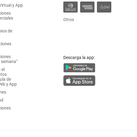
irtual y App
ciones
rciales
Otros
ios de
ciones
ciones
Descarga la app:
a semana"
 el
atos
ula de
Web y App
ones
ad
ciones