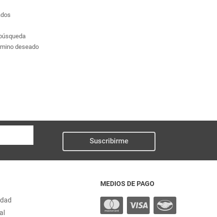
ados
a búsqueda
érmino deseado
Suscribirme
MEDIOS DE PAGO
idad
al