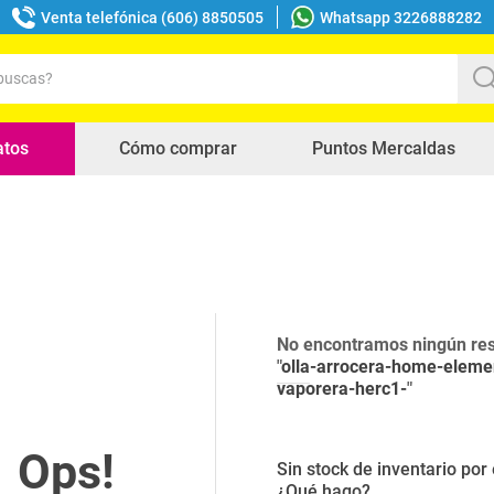
Venta telefónica (606) 8850505
Whatsapp 3226888282
uscas?
s buscados
atos
Cómo comprar
Puntos Mercaldas
No encontramos ningún res
"
olla-arrocera-home-elemen
vaporera-herc1-
"
Sin stock de inventario po
¿Qué hago?