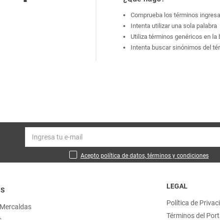
Comprueba los términos ingres
Intenta utilizar una sola palabra
Utiliza términos genéricos en l
Intenta buscar sinónimos del t
Acepto política de datos, términos y condiciones
LEGAL
OS
Política de Privac
 Mercaldas
Términos del Port
s