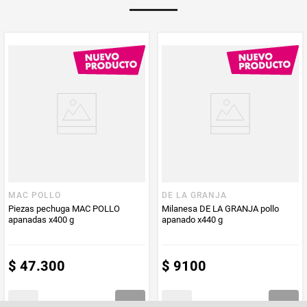
Extractos de especias (Ajo, Pimienta))). CONTIENE APIO, SOYA, GLUTEN.
Multiplicador
1
PUM - Medida
512
Peso Neto
512
Producto (kg)
PUM - Unidad
Gramo
de Medida
MAC POLLO
DE LA GRANJA
Piezas pechuga MAC POLLO
Milanesa DE LA GRANJA pollo
apanadas x400 g
apanado x440 g
$
47
.
300
$
9100