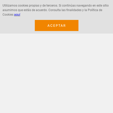
Utilizamos cookies propias y de terceros. Si continúas navegando en este sitio
asumimos que estás de acuerdo. Consulta las finalidades y la Política de
Agregar
Agregar
Cookies
aquí
ACEPTAR
¡Suscribete a nuestro newsletter!
Recibe las ofertas y novedades en tu buzón.
Acepto política de datos, términos y condiciones
Suscribirme
+
CONTACTANOS