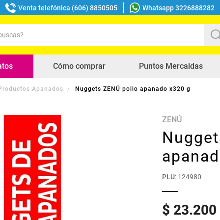
Venta telefónica (606) 8850505
Whatsapp 3226888282
uscas?
s buscados
atos
Cómo comprar
Puntos Mercaldas
Productos Apanados
Nuggets ZENÚ pollo apanado x320 g
ZENÚ
Nugget
apanad
PLU
:
124980
$
23
.
200