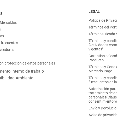
LEGAL
OS
Política de Privac
 Mercaldas
Términos del Port
s
Términos Tienda V
nos
Términos y condi
 frecuentes
"Actividades come
vigentes"
oveedores
Garantías o Camb
Producto
ón protección de datos personales
Términos y Condi
ento interno de trabajo
Mercado Pago
ibilidad Ambiental
Términos y condi
"Descuentos de l
Autorización para
tratamiento de d
personales(Cláus
consentimiento 
Envío y Devoluci
Aviso de privacid