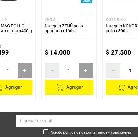
LLO
ZENÚ
KOKORIKO
s MAC POLLO
Nuggets ZENÚ pollo
Nuggets KOKOR
 apanada x400 g
apanado x160 g
pollo x300 g
0
499
$
14
.
000
$
27
.
500
Agregar
Agregar
Agre
Acepto política de datos, términos y condiciones