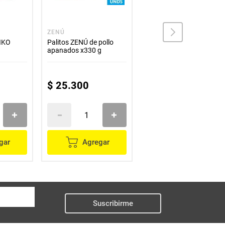
ZENÚ
ZENÚ
IKO
Palitos ZENÚ de pollo
Palitos ZENÚ queso para
apanados x330 g
hornear x440 g
$
25
.
300
$
25
.
800
gar
Agregar
Agregar
Suscribirme