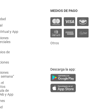
MEDIOS DE PAGO
idad
al
irtual y App
ciones
rciales
Otros
ios de
ciones
Descarga la app:
ciones
a semana"
 el
atos
ula de
Web y App
ones
ad