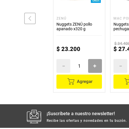
ZENÚ
ZENÚ
MAC PO
Nuggets ZENÚ pollo
Nuggets ZENÚ pollo
Nugget
apanado x512 g
apanado x320 g
pechuga
$
34
.
40
$
35
.
100
$
23
.
200
$
27
.
Agregar
Agregar
¡Suscríbete a nuestro newsletter!
Recibe las ofertas y novedades en tu buzón.