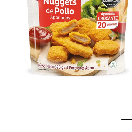
despensa
Arroz
Mantequilla
lácteos y refrigerados
vinos y licores
cuidado del bebé
mascotas
limpieza
cuidado personal
otros