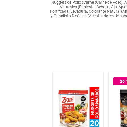
Nuggets de Pollo (Carne (Carne de Pollo), A
hogar
Naturales (Pimienta, Cebolla, Ajo, Api
Fortifcada, Levadura, Colorante Natural (Ann
y Guanilato Disódico (Acentuadores de sab
tecnología
moda
deportes
juguetería
20