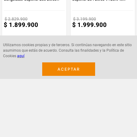
RT25 Gris
Negra
Producto
Pallevarlo
$
2
.
829
.
900
$
3
.
199
.
900
Enviado Por
$
1
.
899
.
900
$
1
.
999
.
900
Bluetooth
No
Utilizamos cookies propias y de terceros. Si continúas navegando en este sitio
asumimos que estás de acuerdo. Consulta las finalidades y la Política de
Vendido por
Pallevarlo
Cookies
aquí
Agregar
Agregar
Marca
Samsung
ACEPTAR
¡Suscribete a nuestro newsletter!
Recibe las ofertas y novedades en tu buzón.