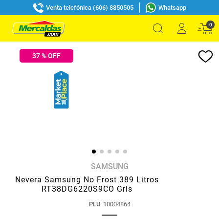
Venta telefónica (606) 8850505
Whatsapp
0
37
% OFF
SAMSUNG
Nevera Samsung No Frost 389 Litros
RT38DG6220S9CO Gris
PLU
:
10004864