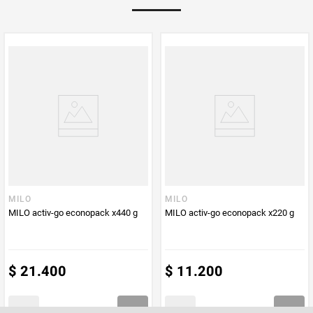
Multiplicador
1
PUM - Medida
200
Peso Neto
200
Producto (kg)
PUM - Unidad
Gramo
de Medida
MILO
MILO
MILO activ-go econopack x440 g
MILO activ-go econopack x220 g
$
21
.
400
$
11
.
200