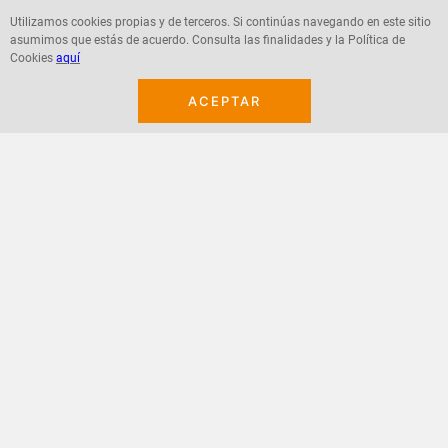
Utilizamos cookies propias y de terceros. Si continúas navegando en este sitio
asumimos que estás de acuerdo. Consulta las finalidades y la Política de
Agregar
Agregar
Cookies
aquí
ACEPTAR
¡Suscribete a nuestro newsletter!
Recibe las ofertas y novedades en tu buzón.
Acepto política de datos, términos y condiciones
Suscribirme
+
CONTACTANOS