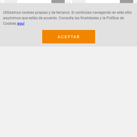
Utilizamos cookies propias y de terceros. Si continúas navegando en este sitio
asumimos que estás de acuerdo. Consulta las finalidades y la Política de
Agregar
Agregar
Cookies
aquí
ACEPTAR
¡Suscribete a nuestro newsletter!
Recibe las ofertas y novedades en tu buzón.
Acepto política de datos, términos y condiciones
Suscribirme