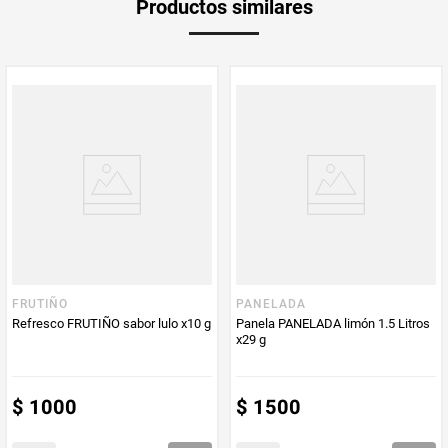
Productos similares
medida
Multiplicador
1
PUM - Medida
1400
Peso Neto
2000
Producto (kg)
PUM - Unidad
Mililitro
de Medida
FRUTIÑO
PANELADA
Refresco FRUTIÑO sabor lulo x10 g
Panela PANELADA limón 1.5 Litros
x29 g
$
1000
$
1500