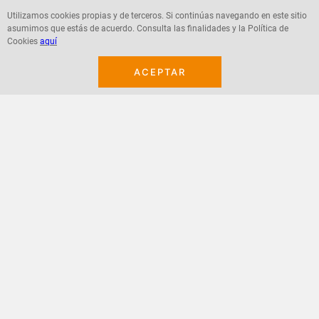
Utilizamos cookies propias y de terceros. Si continúas navegando en este sitio
asumimos que estás de acuerdo. Consulta las finalidades y la Política de
Agregar
Agregar
Cookies
aquí
ACEPTAR
¡Suscribete a nuestro newsletter!
Recibe las ofertas y novedades en tu buzón.
Acepto política de datos, términos y condiciones
Suscribirme
+
CONTACTANOS