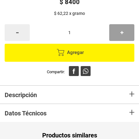
$
8400
$ 62,22
x
gramo
Agregar
+
Descripción
Compra Natuchips maduros FRITOLAY x135 g. en Mercaldas,Lo recibiras
+
en tu casa en las mejores condiciones.
Datos Técnicos
Unidad de
un
Productos similares
medida