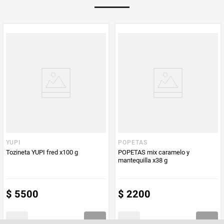
Multiplicador
1
PUM - Medida
135
Peso Neto
135
Producto (kg)
PUM - Unidad
Gramo
de Medida
YUPI
POPETAS
Tozineta YUPI fred x100 g
POPETAS mix caramelo y
mantequilla x38 g
$
5500
$
2200