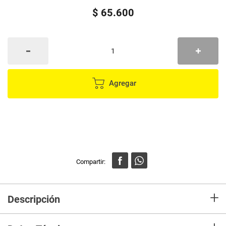
$
65
.
600
Agregar
+
Descripción
Naissant Elixir Coconut Protección Y Reparación 120ml. Por su contenido
de aceite de coco y una sublime mezcla de aceites naturales. Elixir