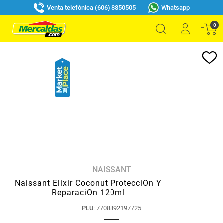
Venta telefónica (606) 8850505
Whatsapp
0
NAISSANT
Naissant Elixir Coconut ProtecciOn Y
ReparaciOn 120ml
PLU
:
7708892197725