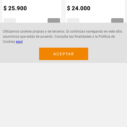
$
25
.
900
$
24
.
000
Utilizamos cookies propias y de terceros. Si continúas navegando en este sitio
asumimos que estás de acuerdo. Consulta las finalidades y la Política de
Agregar
Agregar
Cookies
aquí
ACEPTAR
¡Suscribete a nuestro newsletter!
Recibe las ofertas y novedades en tu buzón.
Acepto política de datos, términos y condiciones
Suscribirme