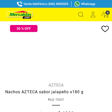
Venta telefónica (606) 8850505
Whatsapp
0
30
% OFF
AZTECA
Nachos AZTECA sabor jalapeño x180 g
PLU
:
75357