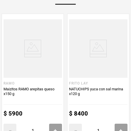
Multiplicador
1
PUM - Medida
180
Peso Neto
180
Producto (kg)
PUM - Unidad
Gramo
de Medida
RAMO
FRITO LAY
Maizitos RAMO arepitas queso
NATUCHIPS yuca con sal marina
x150 g
x120 g
$
5900
$
8400