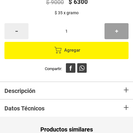
$
6300
$
9000
$ 35
x
gramo
Agregar
+
Descripción
Crocanticos y sabrositos. Estos pasabocas son hechos a base de maíz
+
blanco y amarillo. Los puedes consumir solos o acompañados, con
Datos Técnicos
nuestras salsas, en preparaciones como chilaquiles, como
acompañantes de sopas y ensaladas, y también para acompañar una
noche de fiesta, en fin… te pueden acompañar durante todo el día.
Unidad de
un
Productos similares
medida