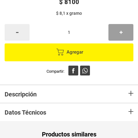
$
8100
$ 8,1
x
gramo
Agregar
+
Descripción
En mercaldas compra Muslos M de pollo x1000 g
+
Datos Técnicos
Unidad de
gr
Productos similares
medida