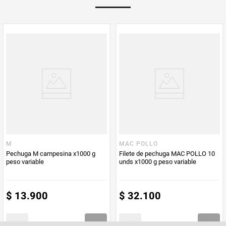
PUM - Medida
1000
Peso Neto
1000
Producto (kg)
PUM - Unidad
Gramo
de Medida
M
MAC POLLO
Pechuga M campesina x1000 g
Filete de pechuga MAC POLLO 10
peso variable
unds x1000 g peso variable
$
13
.
900
$
32
.
100