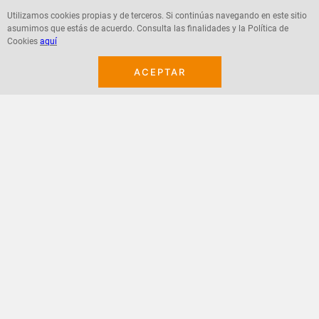
Utilizamos cookies propias y de terceros. Si continúas navegando en este sitio
asumimos que estás de acuerdo. Consulta las finalidades y la Política de
Agregar
Agregar
Cookies
aquí
ACEPTAR
¡Suscribete a nuestro newsletter!
Recibe las ofertas y novedades en tu buzón.
Acepto política de datos, términos y condiciones
Suscribirme
+
CONTACTANOS