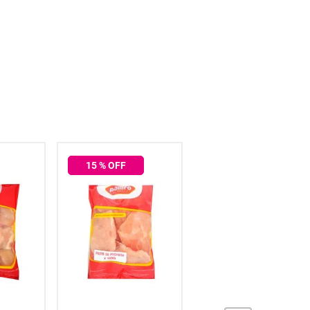
15
% OFF