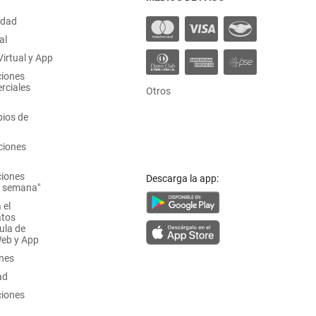
idad
al
irtual y App
ciones
rciales
Otros
ios de
ciones
ciones
Descarga la app:
a semana"
 el
atos
ula de
Web y App
ones
ad
ciones