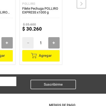
POLLIRO
PIMPOLLO
Filete Pechuga POLLIRO
Contramuslo PIMPOLLO
LLIRO
EXPRESS x1000 g
4 unds x1000 g peso
variable
$
35
.
600
$
30
.
260
$
9900
gar
Agregar
Agregar
Suscribirme
MEDIOS DE PAGO