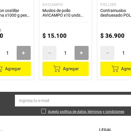
AVICAMPO
POLLIRO
on costillar
Muslos de pollo
Contramuslos
na x1000 g peso
AVICAMPO x10 unds
deshuesado PO
x1000 g precio variable
x1500 g
0
0
$
15
.
100
$
36
.
900
Agregar
Agregar
Agre
Acepto política de datos, términos y condiciones
LEGAL