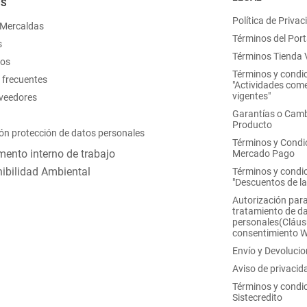
OS
Política de Privac
 Mercaldas
Términos del Port
s
Términos Tienda V
nos
Términos y condi
 frecuentes
"Actividades come
vigentes"
oveedores
Garantías o Camb
Producto
ón protección de datos personales
Términos y Condi
ento interno de trabajo
Mercado Pago
ibilidad Ambiental
Términos y condi
"Descuentos de l
Autorización para
tratamiento de d
personales(Cláus
consentimiento 
Envío y Devoluci
Aviso de privacid
Términos y condi
Sistecredito