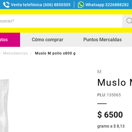
Venta telefónica (606) 8850505
Whatsapp 3226888282
uscas?
s buscados
atos
Cómo comprar
Puntos Mercaldas
o - Menudencias
Muslo M pollo x800 g
M
Muslo 
PLU
:
135065
$
6500
gramo
a
$ 8,13