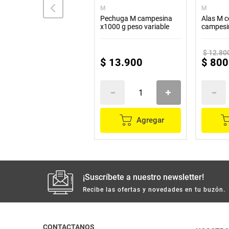
AVICAMPO
M
M
Contramuslo AVICAMPO
Pechuga M campesina
Alas M c
4 unds Peso variable
x1000 g peso variable
campesi
variable
$
12
.
80
$
11
.
100
$
13
.
900
$
800
Agregar
Agregar
¡Suscríbete a nuestro newsletter!
Recibe las ofertas y novedades en tu buzón.
CONTACTANOS