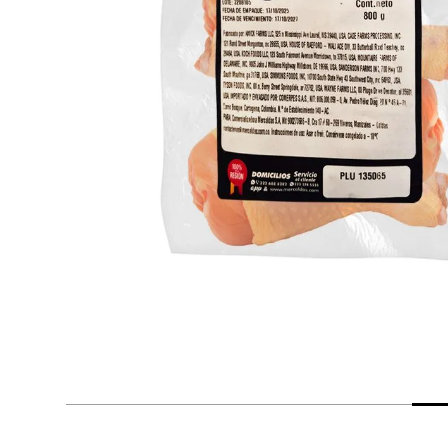
despensa
Arroz
Mantequilla
lácteos y refrigerados
vinos y licores
cuidado del bebé
mascotas
limpieza
cuidado personal
otros