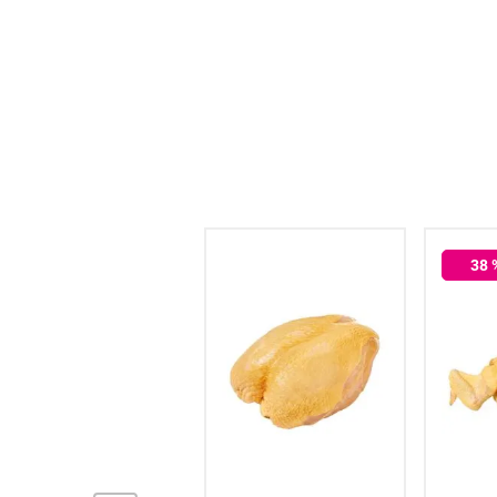
hogar
tecnología
moda
deportes
38
juguetería