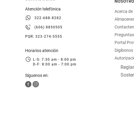
NOSOTR
Atención telefónica
Acerca de
322-688-8282
Almacene
Contacte
(606) 8850505
Preguntas
PQR: 323-274-5555
Portal Pr
Digibonos
Horarios atención
Autorizaci
L-S: 7:30 am - 8:00 pm
D-F: 8:00 am - 7:00 pm
Reglam
Sosten
Síguenos en: