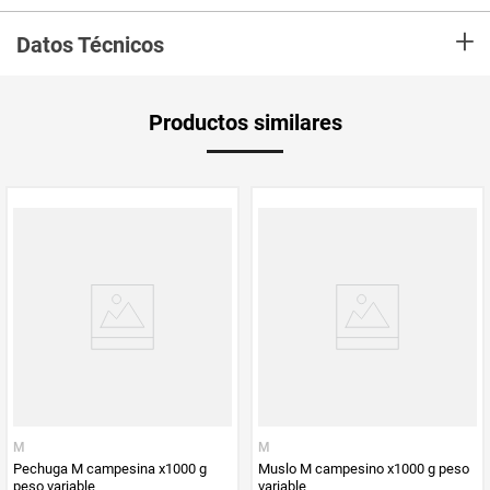
En mercaldas compra Muslo M campesino x1000 g peso variable
+
Datos Técnicos
Unidad de
gr
Productos similares
medida
PUM - Medida
1000
Peso Neto
1000
Producto (kg)
PUM - Unidad
Gramo
de Medida
M
M
Pechuga M campesina x1000 g
Muslo M campesino x1000 g peso
peso variable
variable