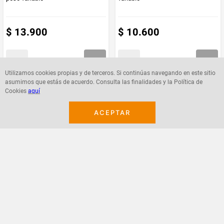
$
13
.
900
$
10
.
600
Utilizamos cookies propias y de terceros. Si continúas navegando en este sitio
asumimos que estás de acuerdo. Consulta las finalidades y la Política de
Agregar
Agregar
Cookies
aquí
ACEPTAR
¡Suscribete a nuestro newsletter!
Recibe las ofertas y novedades en tu buzón.
Acepto política de datos, términos y condiciones