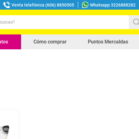
Venta telefónica (606) 8850505
Whatsapp 3226888282
uscas?
s buscados
atos
Cómo comprar
Puntos Mercaldas