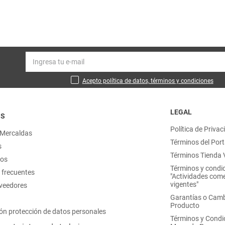
Acepto política de datos, términos y condiciones
LEGAL
OS
Política de Privac
 Mercaldas
Términos del Port
s
Términos Tienda V
nos
Términos y condi
 frecuentes
"Actividades come
vigentes"
oveedores
Garantías o Camb
Producto
ón protección de datos personales
Términos y Condi