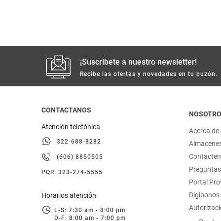
hogar
tecnología
¡Suscríbete a nuestro newsletter!
moda
Recibe las ofertas y novedades en tu buzón.
deportes
CONTACTANOS
NOSOTR
juguetería
Atención telefónica
Acerca de
322-688-8282
Almacene
Contacte
(606) 8850505
Preguntas
PQR: 323-274-5555
Portal Pr
Digibonos
Horarios atención
Autorizaci
L-S: 7:30 am - 8:00 pm
D-F: 8:00 am - 7:00 pm