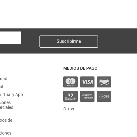
Suscribirme
MEDIOS DE PAGO
idad
al
irtual y App
ciones
rciales
Otros
ios de
ciones