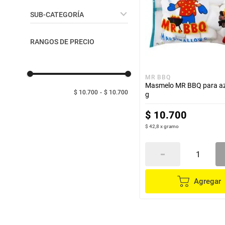
despensa
Arroz
Confitería - Snacks de
SUB-CATEGORÍA
Paquete
Aceite
lácteos y refrigerados
Caramelos - Gomas
RANGOS DE PRECIO
vinos y licores
MR BBQ
Masmelo MR BBQ para az
cuidado del bebé
$ 10.700
$ 10.700
g
$
10
.
700
mascotas
$ 42,8
x
gramo
limpieza
cuidado personal
Agregar
otros