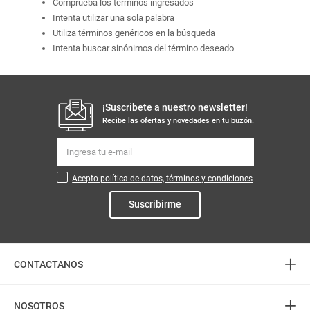
Comprueba los términos ingresados
Intenta utilizar una sola palabra
Utiliza términos genéricos en la búsqueda
Intenta buscar sinónimos del término deseado
¡Suscribete a nuestro newsletter!
Recibe las ofertas y novedades en tu buzón.
Acepto política de datos, términos y condiciones
Suscribirme
+
CONTACTANOS
+
Atención telefónica
NOSOTROS