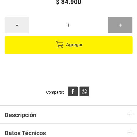
$
84
.
900
Agregar
+
Descripción
Espacio de almacenamiento y bolsillo: un compartimento separado para el
+
portátil de 14 pulgadas. Un espacioso compartimento para ipad, ratón,
Datos Técnicos
carpetas, libros, ropa, etc. Los bolsillos laterales de malla para la botella