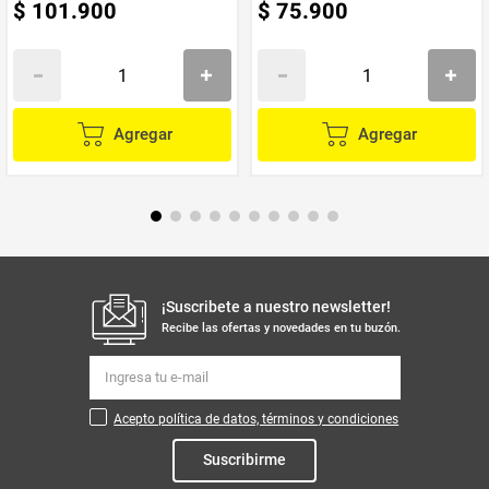
$
101
.
900
$
75
.
900
Agregar
Agregar
¡Suscribete a nuestro newsletter!
Recibe las ofertas y novedades en tu buzón.
Acepto política de datos, términos y condiciones
Suscribirme