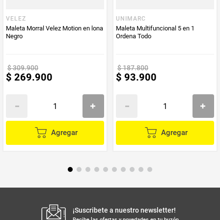
Color
Negro, Beige, Palo Rosa, Azul, Agua Marina
VELEZ
UNIMARC
Maleta Morral Velez Motion en lona
Maleta Multifuncional 5 en 1
Negro
Ordena Todo
$
309
.
900
$
187
.
800
$
269
.
900
$
93
.
900
Agregar
Agregar
¡Suscribete a nuestro newsletter!
Recibe las ofertas y novedades en tu buzón.