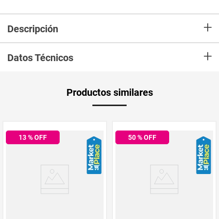
+
Descripción
+
Morral elaborado en lona, ideal para viaje, bolsillos laterales enresortados,
Datos Técnicos
bolsillo externo con cremallera, bolsillo de seguridad en la espalda,
protección interna para el computador cargaderas graduables.
Aplica Compra
Solo aplica domicilio
Productos similares
y Recoge en
Tienda
Tiempo de
5 días hábiles
entrega
13
% OFF
50
% OFF
Producto
Sofihogar
Enviado Por
Vendido por
Sofihogar