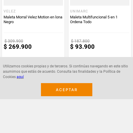
Color
Negro, Beige, Palo Rosa, Azul
VELEZ
UNIMARC
Maleta Morral Velez Motion en lona
Maleta Multifuncional 5 en 1
Negro
Ordena Todo
$
309
.
900
$
187
.
800
$
269
.
900
$
93
.
900
Utilizamos cookies propias y de terceros. Si continúas navegando en este sitio
asumimos que estás de acuerdo. Consulta las finalidades y la Política de
Cookies
aquí
Agregar
Agregar
ACEPTAR
¡Suscribete a nuestro newsletter!
Recibe las ofertas y novedades en tu buzón.