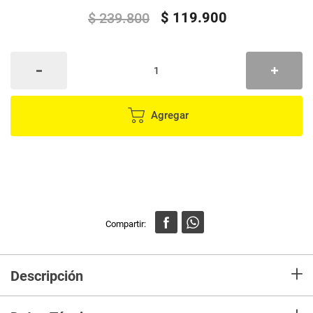
$
119
.
900
$
239
.
800
Agregar
+
Descripción
¡Lleva todo lo que necesitas con estilo y comodidad! Este morral de viaje