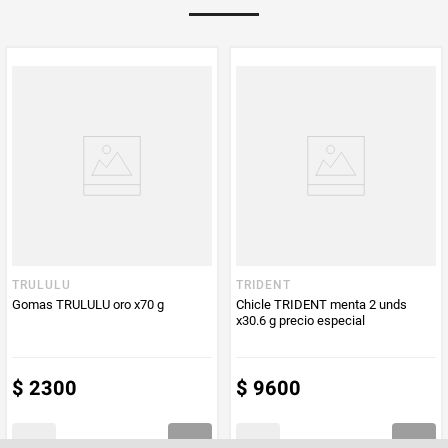
Multiplicador
1
PUM - Medida
200
Peso Neto
200
Producto (kg)
PUM - Unidad
Gramo
de Medida
TRULULU
TRIDENT
Gomas TRULULU oro x70 g
Chicle TRIDENT menta 2 unds
x30.6 g precio especial
$
2300
$
9600