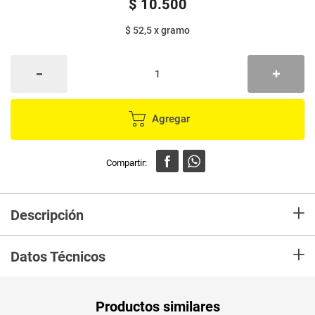
$
10
.
500
$ 52,5
x
gramo
Agregar
+
Descripción
Gomitas con sabor a mora y grageadas con azúcar. Nueva presentación
+
con el sabor tradicional e inigualable.
Datos Técnicos
Unidad de
un
Productos similares
medida