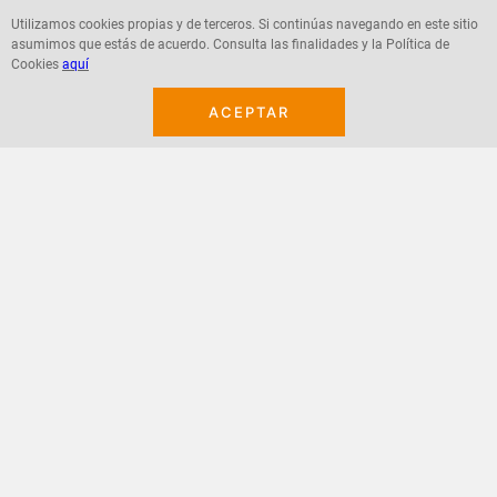
Utilizamos cookies propias y de terceros. Si continúas navegando en este sitio
asumimos que estás de acuerdo. Consulta las finalidades y la Política de
Agregar
Agregar
Cookies
aquí
ACEPTAR
¡Suscribete a nuestro newsletter!
Recibe las ofertas y novedades en tu buzón.
Acepto política de datos, términos y condiciones
Suscribirme
+
CONTACTANOS