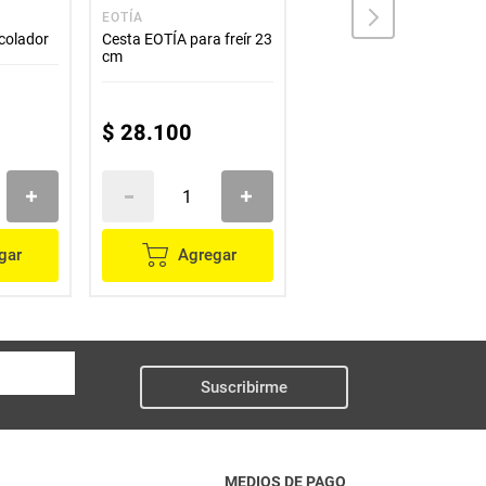
EOTÍA
OLALA
colador
Cesta EOTÍA para freír 23
Molinillo OLALA redondo
cm
para sal y pimienta SK-
9634
$
28
.
100
$
51
.
000
gar
Agregar
Agregar
Suscribirme
MEDIOS DE PAGO