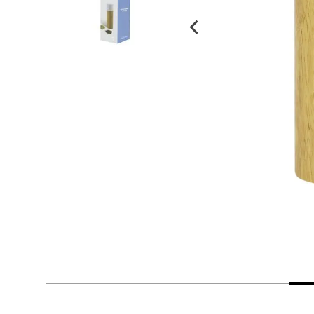
despensa
Arroz
Mantequilla
lácteos y refrigerados
vinos y licores
cuidado del bebé
mascotas
limpieza
cuidado personal
otros