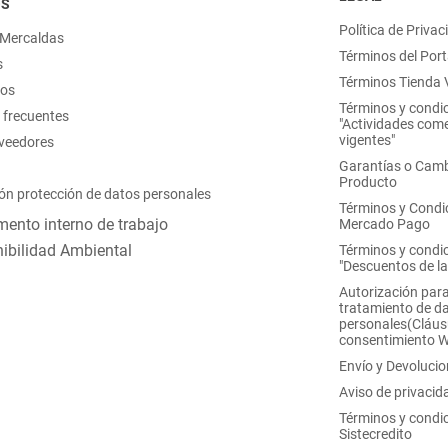
OS
Política de Privac
 Mercaldas
Términos del Port
s
Términos Tienda V
nos
Términos y condi
 frecuentes
"Actividades come
vigentes"
oveedores
Garantías o Camb
Producto
ón protección de datos personales
Términos y Condi
ento interno de trabajo
Mercado Pago
ibilidad Ambiental
Términos y condi
"Descuentos de l
Autorización para
tratamiento de d
personales(Cláus
consentimiento 
Envío y Devoluci
Aviso de privacid
Términos y condi
Sistecredito