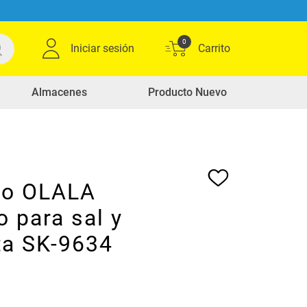
0
Iniciar sesión
Almacenes
Producto Nuevo
llo OLALA
 para sal y
ta SK-9634