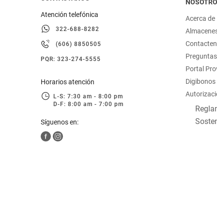
NOSOTR
Atención telefónica
Acerca de
322-688-8282
Almacene
Contacte
(606) 8850505
Preguntas
PQR: 323-274-5555
Portal Pr
Digibonos
Horarios atención
Autorizaci
L-S: 7:30 am - 8:00 pm
D-F: 8:00 am - 7:00 pm
Reglam
Sosten
Síguenos en: