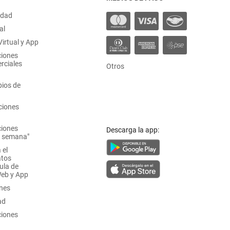
idad
al
irtual y App
ciones
rciales
Otros
ios de
ciones
ciones
Descarga la app:
a semana"
 el
atos
ula de
Web y App
ones
ad
ciones