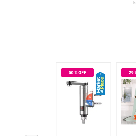
E
hogar
tecnología
moda
deportes
50
% OFF
29
juguetería