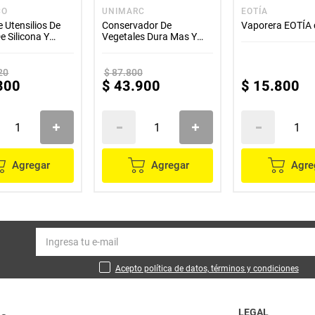
CO
UNIMARC
EOTÍA
 Utensilios De
Conservador De
Vaporera EOTÍA 
e Silicona Y
Vegetales Dura Mas Y
19 Piezas
Evita Desperdicios
20
$
87
.
800
300
$
43
.
900
$
15
.
800
Agregar
Agregar
Agre
Acepto política de datos, términos y condiciones
LEGAL