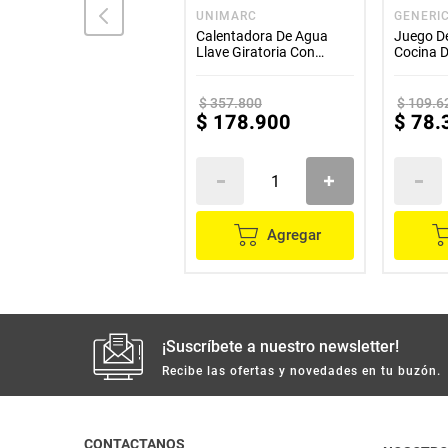
ILKO
UNIMARC
GENERI
Colador plástico 18 ILKO
Calentadora De Agua
Juego De
Llave Giratoria Con
Cocina D
Pantalla Digital
Madera-
$
357
.
800
$
109
.
6
$
15
.
600
$
178
.
900
$
78
.
Agregar
Agregar
¡Suscríbete a nuestro newsletter!
Recibe las ofertas y novedades en tu buzón.
CONTACTANOS