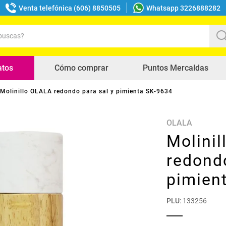
Venta telefónica (606) 8850505
Whatsapp 3226888282
uscas?
s buscados
atos
Cómo comprar
Puntos Mercaldas
Molinillo OLALA redondo para sal y pimienta SK-9634
OLALA
Molini
redondo
pimien
PLU
:
133256