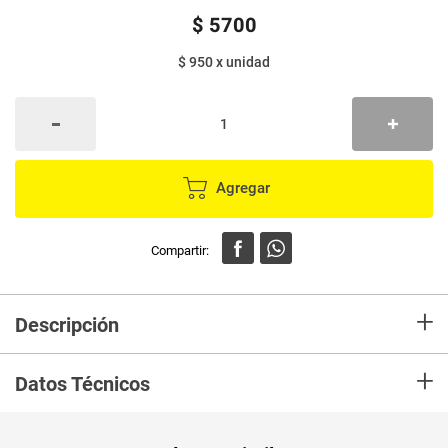
$
5700
$ 950
x
unidad
Agregar
+
Descripción
En Mercaldas compra Molde aluminio DOMINGO Lasagnax6 unds y
+
recibelo en tu casa en minutos.
Datos Técnicos
Unidad de
un