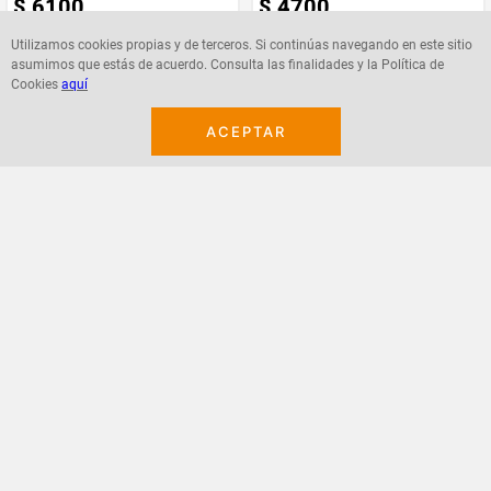
$
6100
$
4700
Utilizamos cookies propias y de terceros. Si continúas navegando en este sitio
asumimos que estás de acuerdo. Consulta las finalidades y la Política de
Cookies
aquí
Agregar
Agregar
ACEPTAR
¡Suscribete a nuestro newsletter!
Recibe las ofertas y novedades en tu buzón.
Acepto política de datos, términos y condiciones
Suscribirme