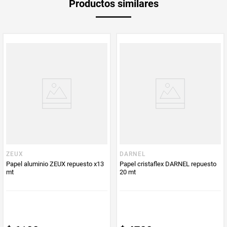
Productos similares
medida
Multiplicador
1
PUM - Medida
6
Peso Neto
6
Producto (kg)
PUM - Unidad
Unidad
de Medida
ZEUX
DARNEL
Papel aluminio ZEUX repuesto x13
Papel cristaflex DARNEL repuesto
mt
20 mt