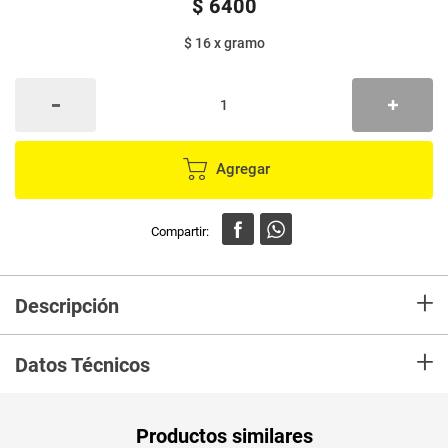
$
6400
$ 16
x
gramo
Agregar
+
Descripción
En Mercaldas compra Mogolla COMAPAN masatera x400 g Marca
+
COMAPAN y recibelo en tu casa en minutos.
Datos Técnicos
Unidad de
un
Productos similares
medida