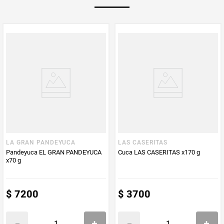
Multiplicador
1
PUM - Medida
400
Peso Neto
400
Producto (kg)
PUM - Unidad
Gramo
de Medida
LA GRAN PANDEYUCA
LAS CASERITAS
Pandeyuca EL GRAN PANDEYUCA
Cuca LAS CASERITAS x170 g
x70 g
$
7200
$
3700