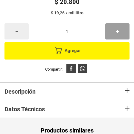
$
20
.
800
$ 19,26
x
mililitro
Agregar
+
Descripción
"Bebida MILO® en cajita. Leche achocolatada a base de malta y cocoa
+
con vitaminas y minerales. Advertencias: Contiene leche Contiene gluten
Datos Técnicos
Puede contener Trazas de Soya Agítalo antes de consumirlo"
MILO® en cajita es leche achocolatada perfecta para la lonchera.
Proporcióna la energía necesaria a los niños en etapa de crecimiento.
Unidad de
un
Productos similares
medida