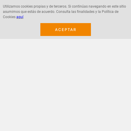
Utilizamos cookies propias y de terceros. Si continúas navegando en este sitio
asumimos que estás de acuerdo. Consulta las finalidades y la Política de
Agregar
Agregar
Cookies
aquí
ACEPTAR
¡Suscribete a nuestro newsletter!
Recibe las ofertas y novedades en tu buzón.
Acepto política de datos, términos y condiciones
Suscribirme
+
CONTACTANOS