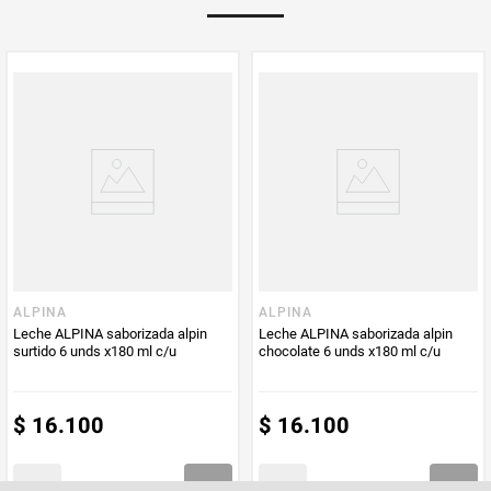
Multiplicador
1
PUM - Medida
1080
Peso Neto
1080
Producto (kg)
PUM - Unidad
Mililitro
de Medida
ALPINA
ALPINA
Leche ALPINA saborizada alpin
Leche ALPINA saborizada alpin
surtido 6 unds x180 ml c/u
chocolate 6 unds x180 ml c/u
$
16
.
100
$
16
.
100