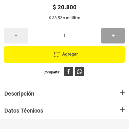
$
20
.
800
$ 38,52
x
mililitro
Agregar
+
Descripción
En mercaldas compra MILO líquido 6 und x180 ml c/u gratis fuchiball
+
Datos Técnicos
Unidad de
ml