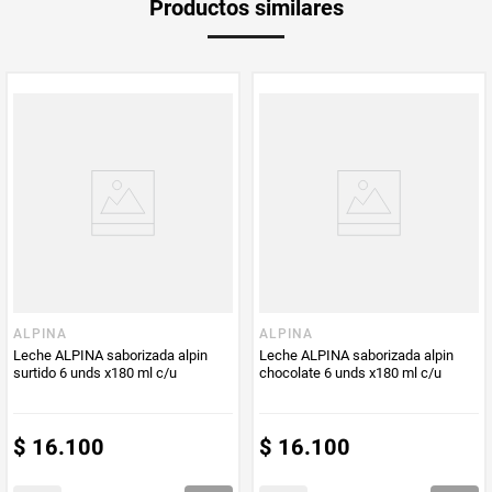
Productos similares
medida
PUM - Medida
540
Peso Neto
540
Producto (kg)
PUM - Unidad
Mililitro
de Medida
ALPINA
ALPINA
Leche ALPINA saborizada alpin
Leche ALPINA saborizada alpin
surtido 6 unds x180 ml c/u
chocolate 6 unds x180 ml c/u
$
16
.
100
$
16
.
100