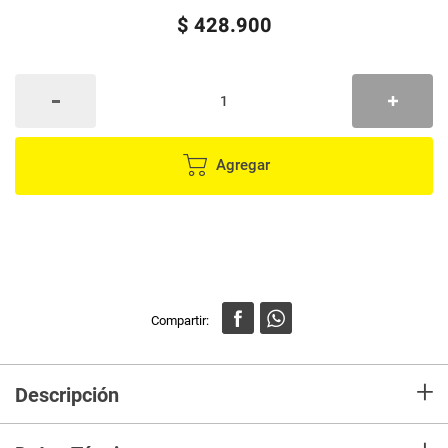
$
428
.
900
Agregar
+
Descripción
1. CALIDAD DE AUDIO PROFESIONAL CON FRECUENCIA DE 48 KHZ/16
BITS