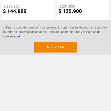
$
289
.
800
$
251
.
800
$
144
.
900
$
125
.
900
Utilizamos cookies propias y de terceros. Si continúas navegando en este sitio
asumimos que estás de acuerdo. Consulta las finalidades y la Política de
Cookies
aquí
Agregar
Agregar
ACEPTAR
¡Suscribete a nuestro newsletter!
Recibe las ofertas y novedades en tu buzón.
Acepto política de datos, términos y condiciones