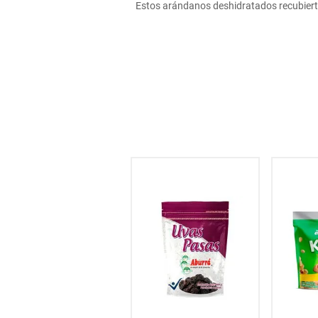
Estos arándanos deshidratados recubierto
hogar
tecnología
moda
deportes
juguetería