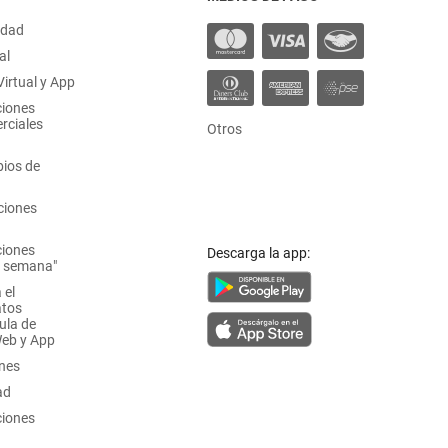
idad
al
irtual y App
ciones
rciales
Otros
ios de
ciones
ciones
Descarga la app:
a semana"
 el
atos
ula de
Web y App
ones
ad
ciones