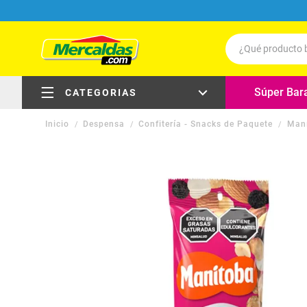
¿Qué producto b
Términos má
Súper Bar
CATEGORIAS
Leche
Despensa
Confitería - Snacks de Paquete
Maní
Carne
electrodomésticos
Queso
Huevos
carnes, pollo y pescado
Cafe
carnes frías, embutidos y
delicatessen
Pollo
Aceite
frutas y verduras
Galletas