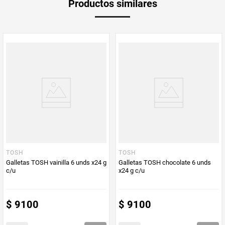
Productos similares
medida
Multiplicador
1
PUM - Medida
600
Peso Neto
600
Producto (kg)
PUM - Unidad
Gramo
de Medida
TOSH
TOSH
Galletas TOSH vainilla 6 unds x24 g
Galletas TOSH chocolate 6 unds
c/u
x24 g c/u
$
9100
$
9100