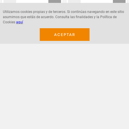
Utilizamos cookies propias y de terceros. Si continúas navegando en este sitio
asumimos que estás de acuerdo. Consulta las finalidades y la Política de
Agregar
Agregar
Cookies
aquí
ACEPTAR
¡Suscribete a nuestro newsletter!
Recibe las ofertas y novedades en tu buzón.
Acepto política de datos, términos y condiciones
Suscribirme