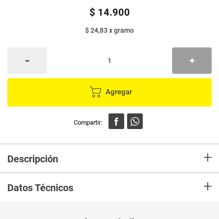
$
14
.
900
$ 24,83
x
gramo
Agregar
+
Descripción
En Merca compra Mezcla Pancakes HAZ DE OROS 600 Ligh Doy Pack
+
Marca HAZ DE OROS y recibelo en tu casa en minutos.
Datos Técnicos
Unidad de
un