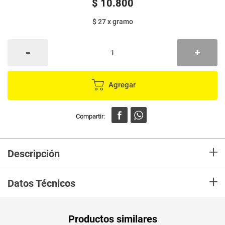
$
10
.
800
$ 27
x
gramo
Agregar
+
Descripción
Para acompañar panes, galletas y pancakes. También las mermeladas
+
son un topping delicioso para helados y postres.
Datos Técnicos
Unidad de
un
Productos similares
medida