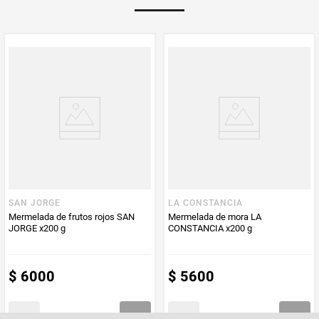
Multiplicador
1
PUM - Medida
400
Peso Neto
400
Producto (kg)
PUM - Unidad
Gramo
de Medida
SAN JORGE
LA CONSTANCIA
Mermelada de frutos rojos SAN
Mermelada de mora LA
JORGE x200 g
CONSTANCIA x200 g
$
6000
$
5600