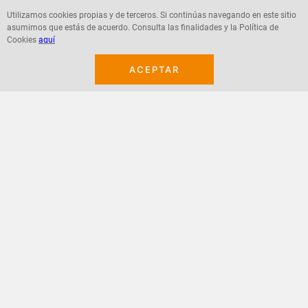
Utilizamos cookies propias y de terceros. Si continúas navegando en este sitio
asumimos que estás de acuerdo. Consulta las finalidades y la Política de
Agregar
Agregar
Cookies
aquí
ACEPTAR
¡Suscribete a nuestro newsletter!
Recibe las ofertas y novedades en tu buzón.
Acepto política de datos, términos y condiciones
Suscribirme
+
CONTACTANOS