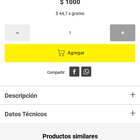
$
1000
$ 44,7
x
gramo
Agregar
+
Descripción
Refrescarse nunca fue tan delicioso, ¡las mentas más irresistibles se
+
encuentran aquí!
Datos Técnicos
Unidad de
un
Productos similares
medida