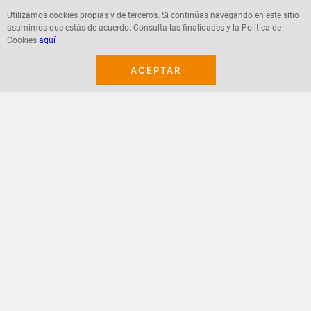
Utilizamos cookies propias y de terceros. Si continúas navegando en este sitio
asumimos que estás de acuerdo. Consulta las finalidades y la Política de
Agregar
Agregar
Cookies
aquí
ACEPTAR
¡Suscribete a nuestro newsletter!
Recibe las ofertas y novedades en tu buzón.
Acepto política de datos, términos y condiciones
Suscribirme
+
CONTACTANOS