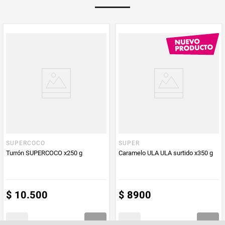
Multiplicador
1
PUM - Medida
22,37
Peso Neto
22,37
Producto (kg)
PUM - Unidad
Gramo
de Medida
SUPERCOCO
SUPER
Turrón SUPERCOCO x250 g
Caramelo ULA ULA surtido x350 g
$
10
.
500
$
8900