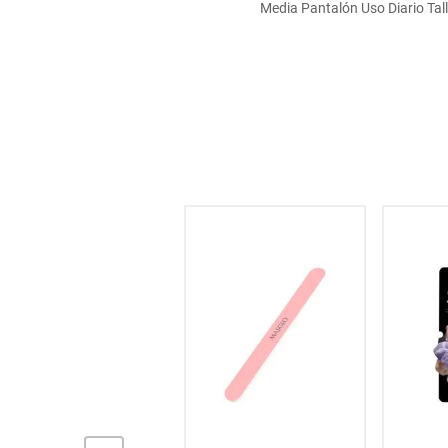
Media Pantalón Uso Diario Tall
hogar
tecnología
moda
deportes
juguetería