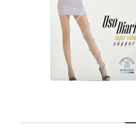
despensa
Arroz
Aceite
lácteos y refrigerados
vinos y licores
cuidado del bebé
mascotas
limpieza
cuidado personal
otros