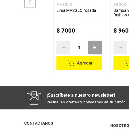
COMEJA
MASGLO
SHOCK
Gorro de baño COMEJA
Lima MASGLO rosada
Bamba S
fashion 
$
9700
$
7000
$
960
Agregar
Agregar
¡Suscríbete a nuestro newsletter!
Recibe las ofertas y novedades en tu buzón.
CONTACTANOS
NOSOTR