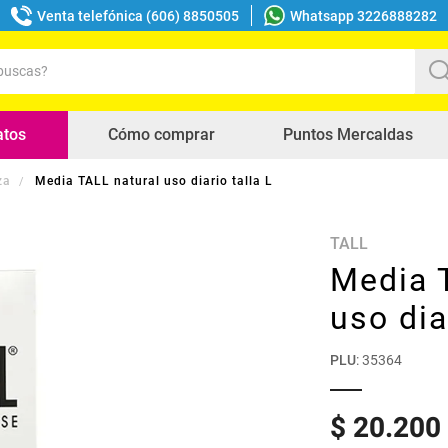
Venta telefónica (606) 8850505
Whatsapp 3226888282
uscas?
s buscados
atos
Cómo comprar
Puntos Mercaldas
za
Media TALL natural uso diario talla L
TALL
Media 
uso dia
PLU
:
35364
$
20
.
200