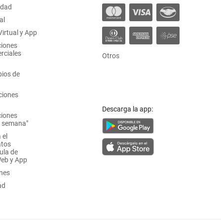
idad
al
irtual y App
ciones
rciales
Otros
ios de
ciones
Descarga la app:
ciones
a semana"
 el
atos
ula de
Web y App
ones
ad