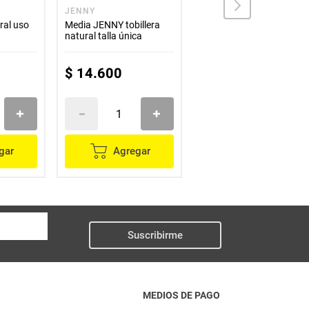
JENNY
JENNY
ral uso
Media JENNY tobillera
Media JENNY tobillera
natural talla única
blanco talla única
$
14
.
600
$
14
.
600
gar
Agregar
Agregar
Suscribirme
MEDIOS DE PAGO