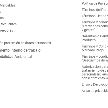
Política de Privac
 Mercaldas
Términos del Port
s
Términos Tienda V
nos
Términos y condi
 frecuentes
"Actividades come
vigentes"
oveedores
Garantías o Camb
Producto
ón protección de datos personales
Términos y Condi
ento interno de trabajo
Mercado Pago
ibilidad Ambiental
Términos y condi
"Descuentos de l
Autorización para
tratamiento de d
personales(Cláus
consentimiento 
Envío y Devoluci
Aviso de privacid