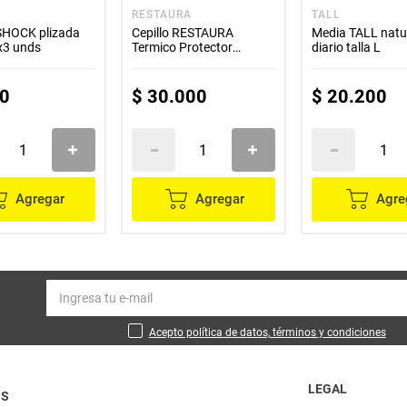
RESTAURA
TALL
HOCK plizada
Cepillo RESTAURA
Media TALL natu
x3 unds
Termico Protector
diario talla L
Grande
0
$
30
.
000
$
20
.
200
Agregar
Agregar
Agre
Acepto política de datos, términos y condiciones
LEGAL
OS