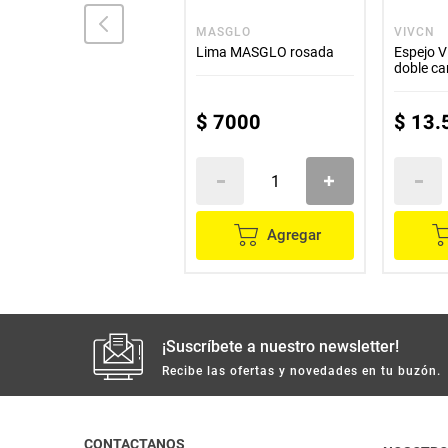
EXPRESS
MASGLO
VIVCN
Corta cutícula EXPRESS
Lima MASGLO rosada
Espejo 
doble ca
$
31
.
900
$
7000
$
13
.
Agregar
Agregar
¡Suscríbete a nuestro newsletter!
Recibe las ofertas y novedades en tu buzón.
CONTACTANOS