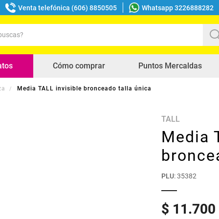
Venta telefónica (606) 8850505
Whatsapp 3226888282
uscas?
s buscados
atos
Cómo comprar
Puntos Mercaldas
za
Media TALL invisible bronceado talla única
TALL
Media T
broncea
PLU
:
35382
$
11
.
700