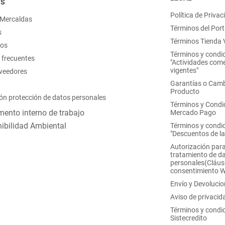
OS
Política de Privac
 Mercaldas
Términos del Port
s
Términos Tienda V
nos
Términos y condi
 frecuentes
"Actividades come
vigentes"
oveedores
Garantías o Camb
Producto
ón protección de datos personales
Términos y Condi
ento interno de trabajo
Mercado Pago
ibilidad Ambiental
Términos y condi
"Descuentos de l
Autorización para
tratamiento de d
personales(Cláus
consentimiento 
Envío y Devoluci
Aviso de privacid
Términos y condi
Sistecredito