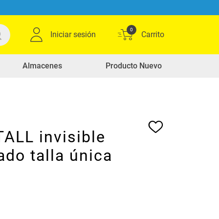
0
Iniciar sesión
Almacenes
Producto Nuevo
ALL invisible
do talla única