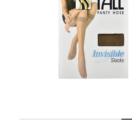
despensa
Arroz
Mantequilla
lácteos y refrigerados
vinos y licores
cuidado del bebé
mascotas
limpieza
cuidado personal
otros