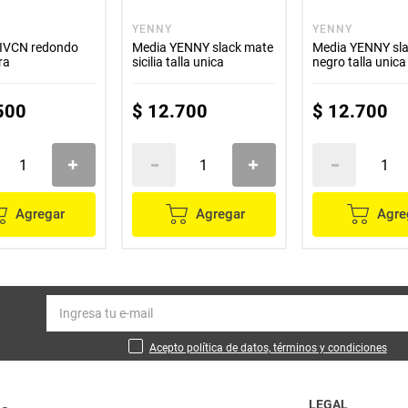
YENNY
YENNY
VIVCN redondo
Media YENNY slack mate
Media YENNY slack mate
ra
sicilia talla unica
negro talla unica
500
$
12
.
700
$
12
.
700
Agregar
Agregar
Agre
Acepto política de datos, términos y condiciones
LEGAL