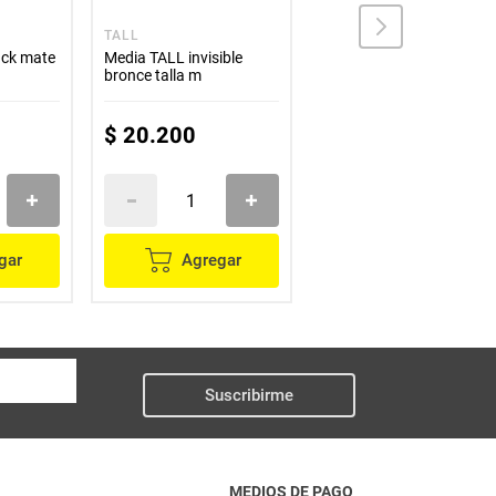
TALL
JENNY
Media TALL invisible
Media JENNY descanso
bronce talla m
lycra natural talla m
$
20
.
200
$
24
.
500
gar
Agregar
Agregar
Suscribirme
MEDIOS DE PAGO