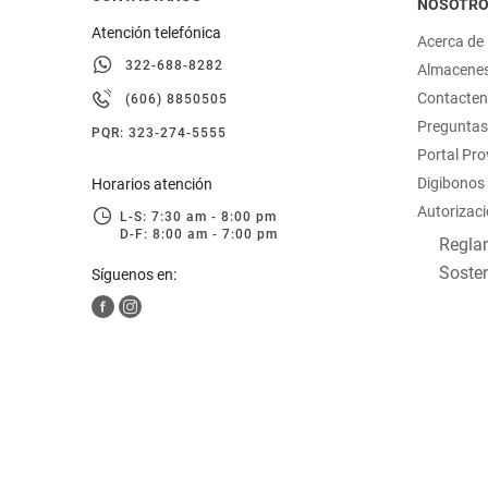
NOSOTR
Atención telefónica
Acerca de
322-688-8282
Almacene
Contacte
(606) 8850505
Preguntas
PQR: 323-274-5555
Portal Pr
Digibonos
Horarios atención
Autorizaci
L-S: 7:30 am - 8:00 pm
D-F: 8:00 am - 7:00 pm
Reglam
Sosten
Síguenos en: