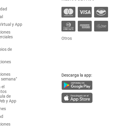
idad
al
irtual y App
ciones
rciales
Otros
ios de
ciones
ciones
Descarga la app:
a semana"
 el
atos
ula de
Web y App
ones
ad
ciones