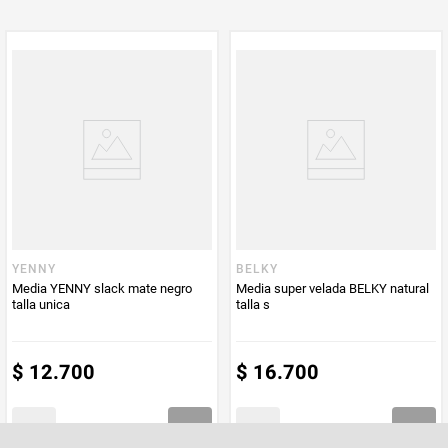
Multiplicador
1
PUM - Medida
1
PUM - Unidad
Unidad
de Medida
YENNY
BELKY
Media YENNY slack mate negro
Media super velada BELKY natural
talla unica
talla s
$
12
.
700
$
16
.
700