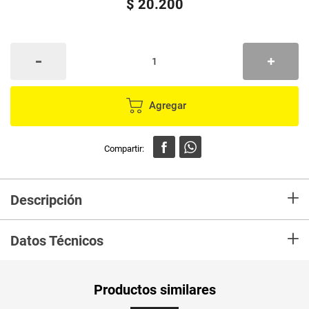
$
20
.
200
Agregar
+
Descripción
Utilizalas para asistir a un evento como por ejemplo el lanzamiento de una
+
línea de maquillaje o una colección de ropa. Para presentarse en una
Datos Técnicos
reunión empresarial ya sea de día o de noche. En un asado con amigos en
clima templado. En una tarde de domingo luciendo un buen par de jeans
Unidad de
un
Productos similares
medida