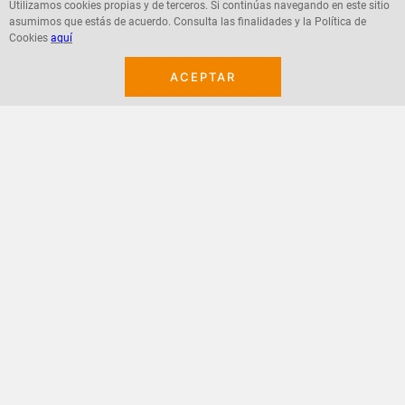
Utilizamos cookies propias y de terceros. Si continúas navegando en este sitio
asumimos que estás de acuerdo. Consulta las finalidades y la Política de
Agregar
Agregar
Cookies
aquí
ACEPTAR
¡Suscribete a nuestro newsletter!
Recibe las ofertas y novedades en tu buzón.
Acepto política de datos, términos y condiciones
Suscribirme
+
CONTACTANOS