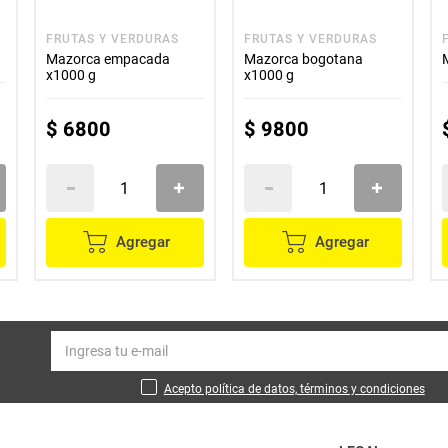
FRUTAS Y VERDURAS
FRUTAS Y VERDURAS
Mazorca empacada
Mazorca bogotana
x1000 g
x1000 g
$
6800
$
9800
Agregar
Agregar
Acepto política de datos, términos y condiciones