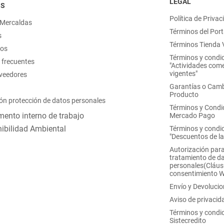
LEGAL
OS
Política de Privac
 Mercaldas
Términos del Port
s
Términos Tienda V
nos
Términos y condi
 frecuentes
"Actividades come
vigentes"
oveedores
Garantías o Camb
Producto
ón protección de datos personales
Términos y Condi
ento interno de trabajo
Mercado Pago
ibilidad Ambiental
Términos y condi
"Descuentos de l
Autorización para
tratamiento de d
personales(Cláus
consentimiento 
Envío y Devoluci
Aviso de privacid
Términos y condi
Sistecredito