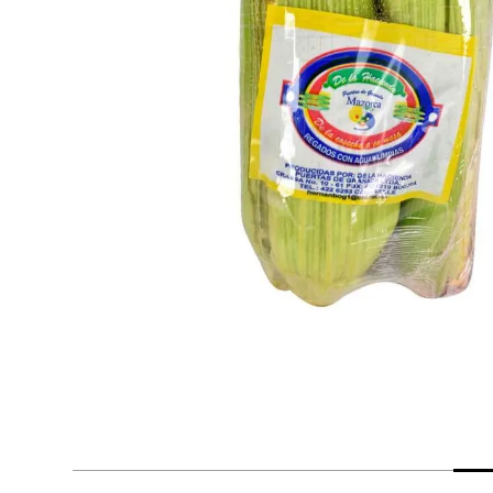
despensa
Arroz
Mantequilla
lácteos y refrigerados
vinos y licores
cuidado del bebé
mascotas
limpieza
cuidado personal
otros