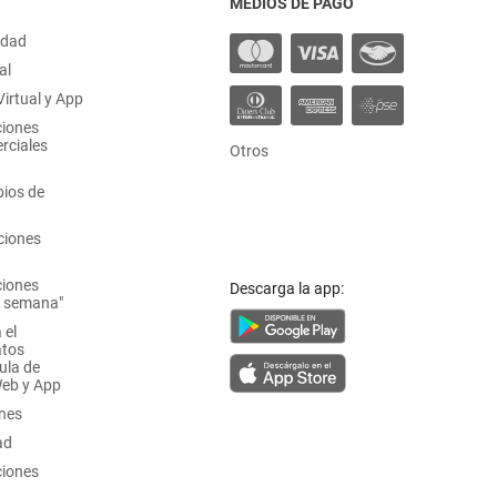
MEDIOS DE PAGO
idad
al
irtual y App
ciones
rciales
Otros
ios de
ciones
ciones
Descarga la app:
a semana"
 el
atos
ula de
Web y App
ones
ad
ciones