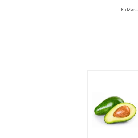
hogar
En Merc
tecnología
moda
deportes
juguetería