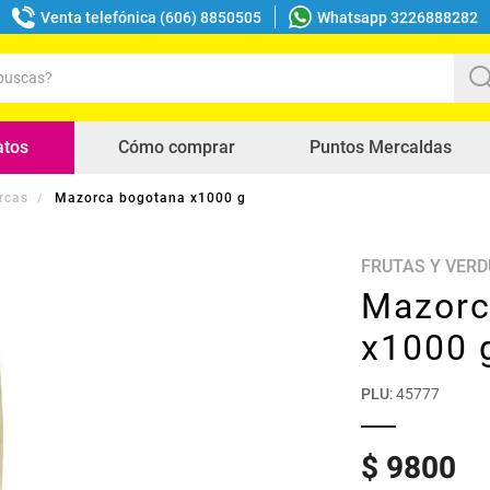
Venta telefónica (606) 8850505
Whatsapp 3226888282
uscas?
s buscados
atos
Cómo comprar
Puntos Mercaldas
rcas
Mazorca bogotana x1000 g
FRUTAS Y VER
Mazorc
x1000 
PLU
:
45777
$
9800