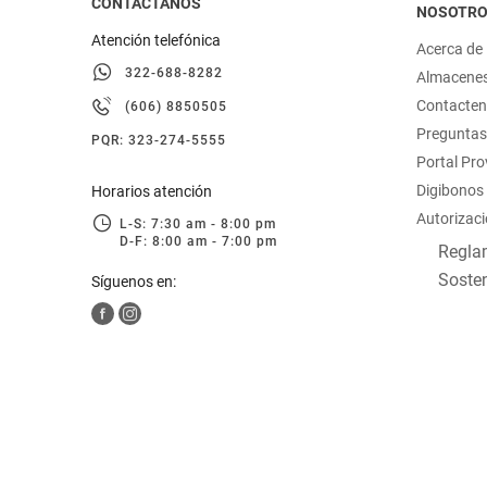
CONTACTANOS
NOSOTR
Atención telefónica
Acerca de
322-688-8282
Almacene
Contacte
(606) 8850505
Preguntas
PQR: 323-274-5555
Portal Pr
Digibonos
Horarios atención
Autorizaci
L-S: 7:30 am - 8:00 pm
D-F: 8:00 am - 7:00 pm
Reglam
Sosten
Síguenos en: