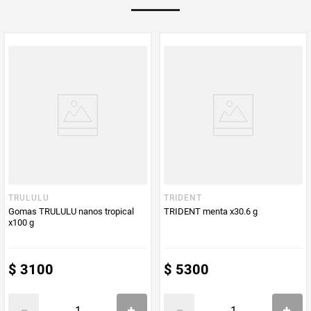
Multiplicador
1
PUM - Medida
145
Peso Neto
145
Producto (kg)
PUM - Unidad
Gramo
de Medida
TRULULU
TRIDENT
Gomas TRULULU nanos tropical
TRIDENT menta x30.6 g
x100 g
$
3100
$
5300