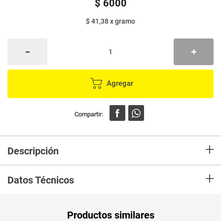
$
6000
$ 41,38
x
gramo
Agregar
+
Descripción
Masmelos sabor a vainilla en forma de corazones. Con colores y sabores
+
naturales.
Datos Técnicos
Unidad de
un
Productos similares
medida