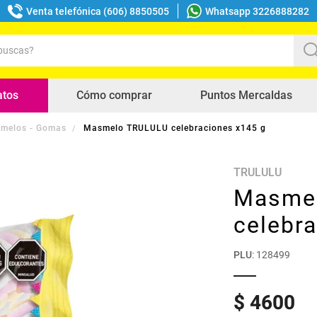
Venta telefónica (606) 8850505
Whatsapp 3226888282
uscas?
s buscados
atos
Cómo comprar
Puntos Mercaldas
melos - Gomas
Masmelo TRULULU celebraciones x145 g
TRULULU
Masme
celebr
PLU
:
128499
$
4600