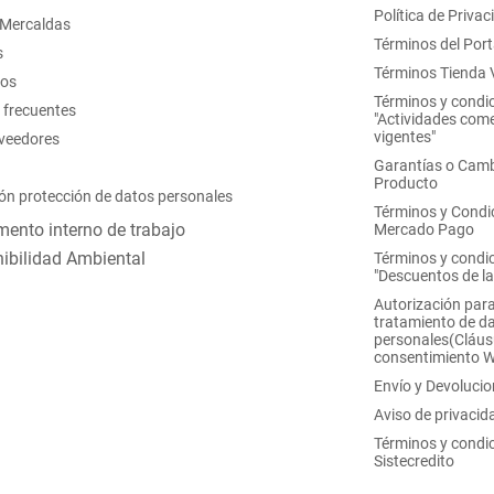
Política de Privac
 Mercaldas
Términos del Port
s
Términos Tienda V
nos
Términos y condi
 frecuentes
"Actividades come
vigentes"
oveedores
Garantías o Camb
Producto
ón protección de datos personales
Términos y Condi
ento interno de trabajo
Mercado Pago
ibilidad Ambiental
Términos y condi
"Descuentos de l
Autorización para
tratamiento de d
personales(Cláus
consentimiento 
Envío y Devoluci
Aviso de privacid
Términos y condi
Sistecredito