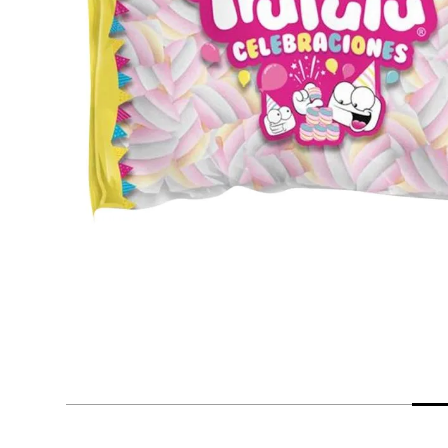
despensa
Arroz
Mantequilla
lácteos y refrigerados
vinos y licores
cuidado del bebé
mascotas
limpieza
cuidado personal
otros