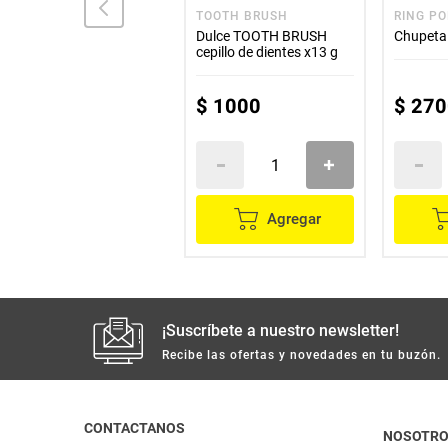
MAXTI CAFÉ
TOOTH BRUSH
RING P
Turrón MAXTI CAFÉ maní
Dulce TOOTH BRUSH
Chupeta
x288 g
cepillo de dientes x13 g
$
18
.
500
$
1000
$
270
Agregar
Agregar
¡Suscríbete a nuestro newsletter!
Recibe las ofertas y novedades en tu buzón.
CONTACTANOS
NOSOTR