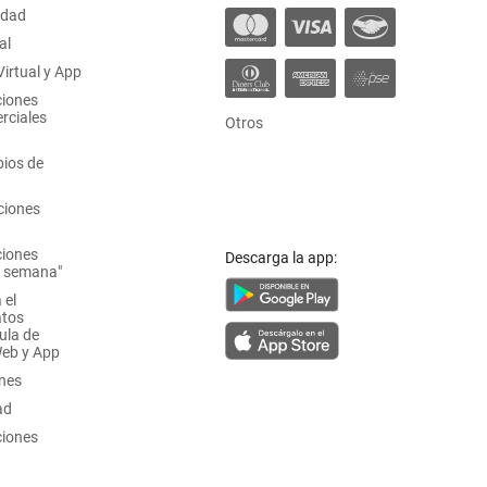
idad
al
irtual y App
ciones
rciales
Otros
ios de
ciones
ciones
Descarga la app:
a semana"
 el
atos
ula de
Web y App
ones
ad
ciones