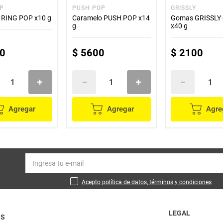
OP
PUSH POP
GRISSLY
 RING POP x10 g
Caramelo PUSH POP x14
Gomas GRISSLY
g
x40 g
0
$
5600
$
2100
Agregar
Agregar
Agre
Acepto política de datos, términos y condiciones
LEGAL
OS