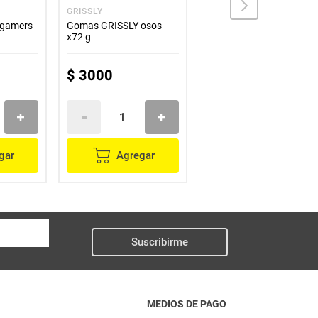
GRISSLY
BITES
 gamers
Gomas GRISSLY osos
Alfajor BITES by milah's
x72 g
blanco x50 g
$
3000
$
12
.
100
gar
Agregar
Agregar
Suscribirme
MEDIOS DE PAGO