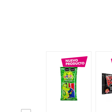
hogar
tecnología
moda
deportes
juguetería